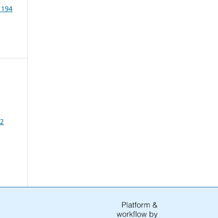
 194
92