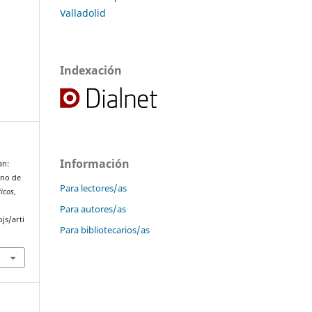
Valladolid
Indexación
Información
an:
rno de
Para lectores/as
ficos
,
Para autores/as
js/arti
Para bibliotecarios/as