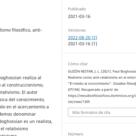
Publicado
2021-03-16
ismo filosófico, anti-
Versiones
2022-08-20 (2)
2021-03-16 (1)
Cómo citar
GUZÓN NESTAR, J. L. (2021). Paul Boghossi
Boghossian realiza al
Realismo como anti-relativismo en el ento
“El miedo al conocimiento”.
Estudios Filosó
o al construccionismo,
67
(194). Recuperado a partir de
lativismo. El autor
https://estudiosfilosoficos.dominicos.org/o
sica del conocimiento,
cle/view/1305
iado en el acercamiento a
Más formatos de cita
 podemos denominar
Boghossian es un realista,
 el relativismo
Número
ctivismo.