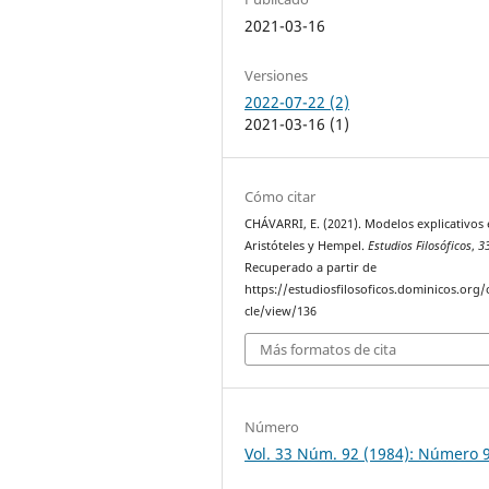
2021-03-16
Versiones
2022-07-22 (2)
2021-03-16 (1)
Cómo citar
CHÁVARRI, E. (2021). Modelos explicativos
Aristóteles y Hempel.
Estudios Filosóficos
,
3
Recuperado a partir de
https://estudiosfilosoficos.dominicos.org/o
cle/view/136
Más formatos de cita
Número
Vol. 33 Núm. 92 (1984): Número 