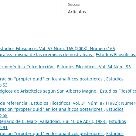
Sección
Artículos
studios Filosóficos: Vol. 57 Núm. 165 (2008): Número 165
uraleza misma de las premisas demostrativas
,
Estudios Filosóficos
ermenéutica. Introducción
,
Estudios Filosóficos: Vol. 34 Núm. 95
ación "propter quid" en los analíticos posteriores
,
Estudios
o 53
 lógicos de Aristóteles según San Alberto Magno
,
Estudios Filosófic
 de referencia
,
Estudios Filosóficos: Vol. 31 Núm. 87 (1982): Númer
ación "propter quid" en los analíticos posteriores
,
Estudios
o 58
tenario de C. Marx, Valladolid. 7 al 10 de Abril, 1983
,
Estudios
o 91
ación "propter quid" en los analíticos posteriores
,
Estudios