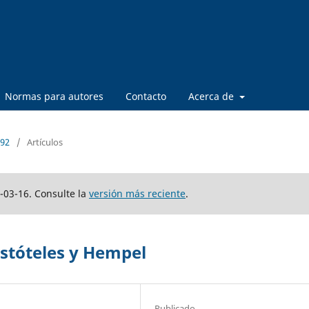
Normas para autores
Contacto
Acerca de
 92
/
Artículos
-03-16. Consulte la
versión más reciente
.
istóteles y Hempel
Publicado