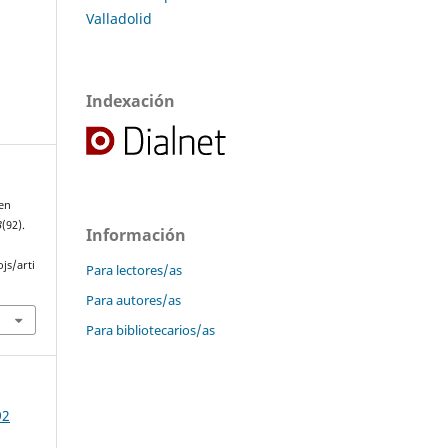
Valladolid
Indexación
 en
3
(92).
Información
js/arti
Para lectores/as
Para autores/as
Para bibliotecarios/as
92