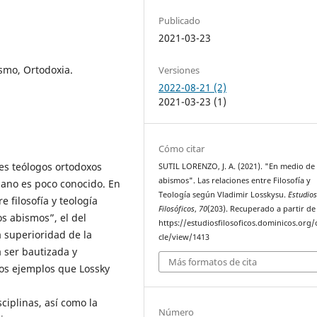
Publicado
2021-03-23
ismo, Ortodoxia.
Versiones
2022-08-21 (2)
2021-03-23 (1)
Cómo citar
es teólogos ortodoxos
SUTIL LORENZO, J. A. (2021). "En medio de
abismos". Las relaciones entre Filosofía y
ano es poco conocido. En
Teología según Vladimir Losskysu.
Estudio
 filosofía y teología
Filosóficos
,
70
(203). Recuperado a partir de
s abismos”, el del
https://estudiosfilosoficos.dominicos.org/o
a superioridad de la
cle/view/1413
a ser bautizada y
Más formatos de cita
os ejemplos que Lossky
ciplinas, así como la
Número