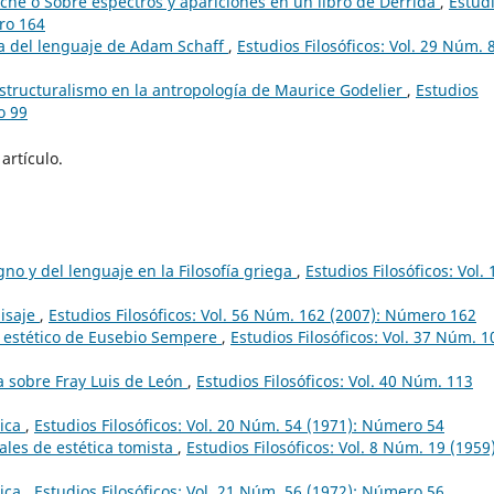
che o Sobre espectros y apariciones en un libro de Derrida
,
Estud
ero 164
sta del lenguaje de Adam Schaff
,
Estudios Filosóficos: Vol. 29 Núm. 
structuralismo en la antropología de Maurice Godelier
,
Estudios
o 99
artículo.
gno y del lenguaje en la Filosofía griega
,
Estudios Filosóficos: Vol. 
aisaje
,
Estudios Filosóficos: Vol. 56 Núm. 162 (2007): Número 162
 estético de Eusebio Sempere
,
Estudios Filosóficos: Vol. 37 Núm. 1
a sobre Fray Luis de León
,
Estudios Filosóficos: Vol. 40 Núm. 113
tica
,
Estudios Filosóficos: Vol. 20 Núm. 54 (1971): Número 54
les de estética tomista
,
Estudios Filosóficos: Vol. 8 Núm. 19 (1959)
tica
,
Estudios Filosóficos: Vol. 21 Núm. 56 (1972): Número 56