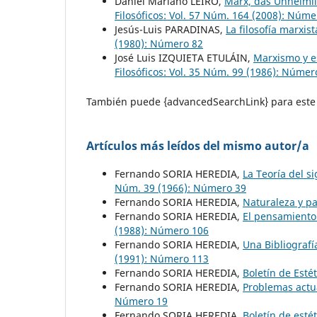
Daniel Mariano LEIRO,
Marx, das Unheimli
Filosóficos: Vol. 57 Núm. 164 (2008): Núm
Jesús-Luis PARADINAS,
La filosofía marxi
(1980): Número 82
José Luis IZQUIETA ETULÁIN,
Marxismo y e
Filosóficos: Vol. 35 Núm. 99 (1986): Númer
También puede {advancedSearchLink} para este 
Artículos más leídos del mismo autor/a
Fernando SORIA HEREDIA,
La Teoría del si
Núm. 39 (1966): Número 39
Fernando SORIA HEREDIA,
Naturaleza y p
Fernando SORIA HEREDIA,
El pensamiento
(1988): Número 106
Fernando SORIA HEREDIA,
Una Bibliografí
(1991): Número 113
Fernando SORIA HEREDIA,
Boletín de Esté
Fernando SORIA HEREDIA,
Problemas actua
Número 19
Fernando SORIA HEREDIA,
Boletín de esté