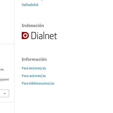
Valladolid
Indexación
Información
o
o
Para lectores/as
cos
,
Para autores/as
js/arti
Para bibliotecarios/as