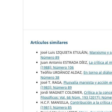
Artículos similares
José Luis IZQUIETA ETULÁIN,
Marxismo y s
Número 89
Juan Antonio ESTRADA DÍEZ,
La crítica al
(1988): Número 106
Teófilo URDÁNOZ ALDAZ,
En torno al diál
Número 38
José T. RAGA,
Plusvalía marxista y acción 
(1983): Número 89
Jordi MAGNET COLOMER,
Crítica a la con
Filosóficos: Vol. 66 Núm. 193 (2017): Núm
H.C.F. MANSILLA,
Contribución a la crítica
(1981): Número 85