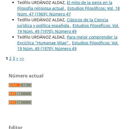
Teófilo URDÁNOZ ALDAZ,
El mito de la pena en la
Filosofía religiosa actual
,
Estudios Filosóficos: Vol. 18
Núm. 47 (1969): Número 47
Teófilo URDÁNOZ ALDAZ,
Clásicos de la Ciencia
jurídica y política española
,
Estudios Filosóficos: Vol.
19 Núm. 49 (1970): Número 49
Teófilo URDÁNOZ ALDAZ,
Para mejor comprender la
Encíclica "Humanae Vitae"
,
Estudios Filosóficos: Vol.
19 Núm. 49 (1970): Número 49
1
2
3
>
>>
Número actual
Editor