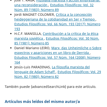
José T. RAGA,
Plusvalía marxista y acción empresarial:
una reconsideración
,
Estudios Filosóficos: Vol. 32
Núm. 89 (1983): Número 89
Jordi MAGNET COLOMER,
Crítica a la concepción
heideggeriana de la cotidianidad en Ser y Tiempo
,
Estudios Filosóficos: Vol. 66 Núm. 193 (2017): Número
193
H.C.F. MANSILLA,
Contribución a la crítica de la ética
marxista soviética
,
Estudios Filosóficos: Vol. 30 Núm.
85 (1981): Número 85
Daniel Mariano LEIRO,
Marx, das Unheimliche o Sobre
espectros y apariciones en un libro de Derrida
,
Estudios Filosóficos: Vol. 57 Núm. 164 (2008): Número
164
Jesús-Luis PARADINAS,
La filosofía marxista del
lenguaje de Adam Schaff
,
Estudios Filosóficos: Vol. 29
Núm. 82 (1980): Número 82
También puede {advancedSearchLink} para este artículo.
Artículos más leídos del mismo autor/a