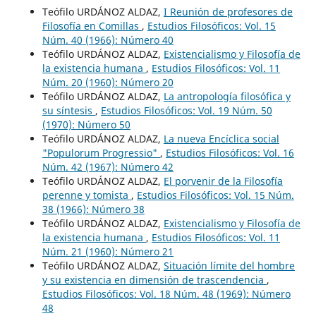
Teófilo URDÁNOZ ALDAZ,
I Reunión de profesores de
Filosofía en Comillas
,
Estudios Filosóficos: Vol. 15
Núm. 40 (1966): Número 40
Teófilo URDÁNOZ ALDAZ,
Existencialismo y Filosofía de
la existencia humana
,
Estudios Filosóficos: Vol. 11
Núm. 20 (1960): Número 20
Teófilo URDÁNOZ ALDAZ,
La antropología filosófica y
su síntesis
,
Estudios Filosóficos: Vol. 19 Núm. 50
(1970): Número 50
Teófilo URDÁNOZ ALDAZ,
La nueva Encíclica social
"Populorum Progressio"
,
Estudios Filosóficos: Vol. 16
Núm. 42 (1967): Número 42
Teófilo URDÁNOZ ALDAZ,
El porvenir de la Filosofía
perenne y tomista
,
Estudios Filosóficos: Vol. 15 Núm.
38 (1966): Número 38
Teófilo URDÁNOZ ALDAZ,
Existencialismo y Filosofía de
la existencia humana
,
Estudios Filosóficos: Vol. 11
Núm. 21 (1960): Número 21
Teófilo URDÁNOZ ALDAZ,
Situación límite del hombre
y su existencia en dimensión de trascendencia
,
Estudios Filosóficos: Vol. 18 Núm. 48 (1969): Número
48