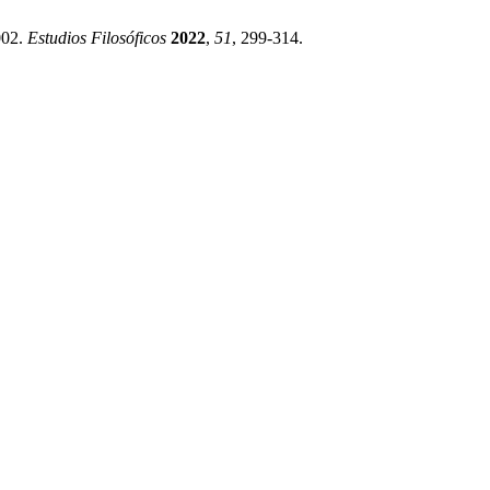
002.
Estudios Filosóficos
2022
,
51
, 299-314.