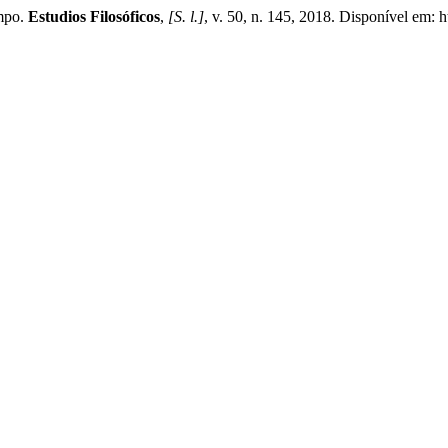
mpo.
Estudios Filosóficos
,
[S. l.]
, v. 50, n. 145, 2018. Disponível em: h