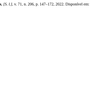
s
,
[S. l.]
, v. 71, n. 206, p. 147–172, 2022. Disponível em: