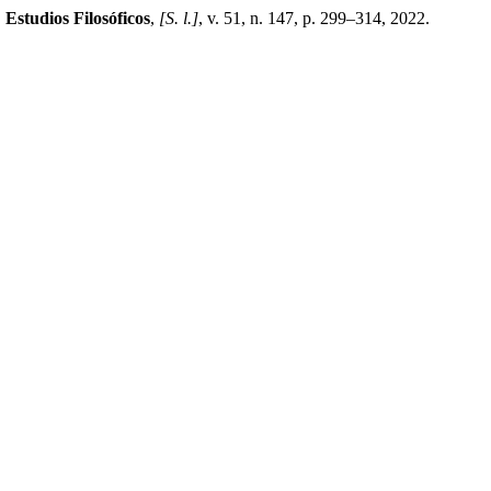
.
Estudios Filosóficos
,
[S. l.]
, v. 51, n. 147, p. 299–314, 2022.