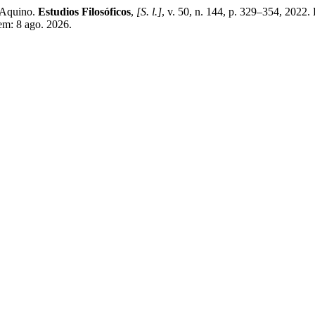
 Aquino.
Estudios Filosóficos
,
[S. l.]
, v. 50, n. 144, p. 329–354, 2022.
 em: 8 ago. 2026.