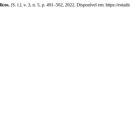
ficos
,
[S. l.]
, v. 3, n. 5, p. 491–502, 2022. Disponível em: https://estud