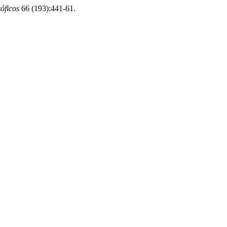
óficos
66 (193):441-61.