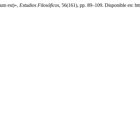
um est)»,
Estudios Filosóficos
, 56(161), pp. 89–109. Disponible en: htt