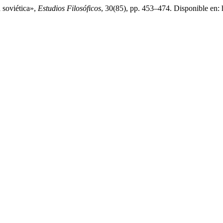
 soviética»,
Estudios Filosóficos
, 30(85), pp. 453–474. Disponible en: h