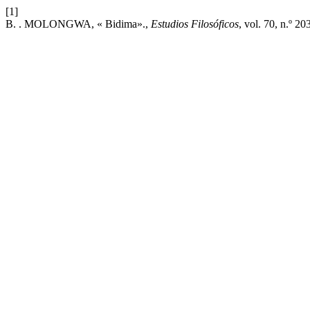
[1]
B. . MOLONGWA, « Bidima».,
Estudios Filosóficos
, vol. 70, n.º 20