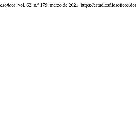
losóficos
, vol. 62, n.º 179, marzo de 2021, https://estudiosfilosoficos.d