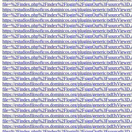
file=%2Findex.php%2Findex%2Flogin%2FsignOut%3Fsource%3D.ame
https://estudiosfilosoficos.dominicos.org/plugins/generic/pdfJsViewer
file=%2Findex.php%2Findex%2Flogin%2FsignOut%3Fsource%3D.ame
https://estudiosfilosoficos.dominicos.org/plugins/generic/pdfJsViewer
file=%2Findex.php%2Findex%2Flogin%2FsignOut%3Fsource%3D.ame
https://estudiosfilosoficos.dominicos.org/plugins/generic/pdfJsViewer
file=%2Findex.php%2Findex%2Flogin%2FsignOut%3Fsource%3D.ame
https://estudiosfilosoficos.dominicos.org/plugins/generic/pdfJsViewer
file=%2Findex.php%2Findex%2Flogin%2FsignOut%3Fsource%3D.ame
https://estudiosfilosoficos.dominicos.org/plugins/generic/pdfJsViewer
file=%2Findex.php%2Findex%2Flogin%2FsignOut%3Fsource%3D.ame
https://estudiosfilosoficos.dominicos.org/plugins/generic/pdfJsViewer
file=%2Findex.php%2Findex%2Flogin%2FsignOut%3Fsource%3D.ame
https://estudiosfilosoficos.dominicos.org/plugins/generic/pdfJsViewer
file=%2Findex.php%2Findex%2Flogin%2FsignOut%3Fsource%3D.ame
https://estudiosfilosoficos.dominicos.org/plugins/generic/pdfJsViewer
file=%2Findex.php%2Findex%2Flogin%2FsignOut%3Fsource%3D.ame
https://estudiosfilosoficos.dominicos.org/plugins/generic/pdfJsViewer
file=%2Findex.php%2Findex%2Flogin%2FsignOut%3Fsource%3D.ame
https://estudiosfilosoficos.dominicos.org/plugins/generic/pdfJsViewer
file=%2Findex.php%2Findex%2Flogin%2FsignOut%3Fsource%3D.ame
https://estudiosfilosoficos.dominicos.org/plugins/generic/pdfJsViewer
file=%2Findex.php%2Findex%2Flogin%2FsignOut%3Fsource%3D.ame
https://estudiosfilosoficos.dominicos.org/plugins/generic/pdfJsViewer
file=%2Findex.php%2Findex%2Flogin%2FsignOut%3Fsource%3D.ame