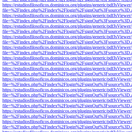
https://estudiosfilosoficos.dominicos.org/plugins/generic/pdfJsViewer
file=%2Findex.php%2Findex%2Flogin%2FsignOut%3Fsource%3D.ame
https://estudiosfilosoficos.dominicos.org/plugins/generic/pdfJsViewer
file=%2Findex.php%2Findex%2Flogin%2FsignOut%3Fsource%3D.ame
https://estudiosfilosoficos.dominicos.org/plugins/generic/pdfJsViewer
file=%2Findex.php%2Findex%2Flogin%2FsignOut%3Fsource%3D.ame
https://estudiosfilosoficos.dominicos.org/plugins/generic/pdfJsViewer
file=%2Findex.php%2Findex%2Flogin%2FsignOut%3Fsource%3D.ame
https://estudiosfilosoficos.dominicos.org/plugins/generic/pdfJsViewer
file=%2Findex.php%2Findex%2Flogin%2FsignOut%3Fsource%3D.ame
https://estudiosfilosoficos.dominicos.org/plugins/generic/pdfJsViewer
file=%2Findex.php%2Findex%2Flogin%2FsignOut%3Fsource%3D.ame
https://estudiosfilosoficos.dominicos.org/plugins/generic/pdfJsViewer
file=%2Findex.php%2Findex%2Flogin%2FsignOut%3Fsource%3D.ame
https://estudiosfilosoficos.dominicos.org/plugins/generic/pdfJsViewer
file=%2Findex.php%2Findex%2Flogin%2FsignOut%3Fsource%3D.ame
https://estudiosfilosoficos.dominicos.org/plugins/generic/pdfJsViewer
file=%2Findex.php%2Findex%2Flogin%2FsignOut%3Fsource%3D.ame
https://estudiosfilosoficos.dominicos.org/plugins/generic/pdfJsViewer
file=%2Findex.php%2Findex%2Flogin%2FsignOut%3Fsource%3D.ame
https://estudiosfilosoficos.dominicos.org/plugins/generic/pdfJsViewer
file=%2Findex.php%2Findex%2Flogin%2FsignOut%3Fsource%3D.ame
https://estudiosfilosoficos.dominicos.org/plugins/generic/pdfJsViewer
file=%2Findex.php%2Findex%2Flogin%2FsignOut%3Fsource%3D.ame