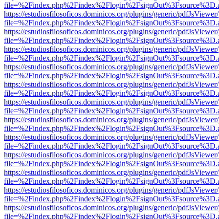
file=%2Findex.php%2Findex%2Flogin%2FsignOut%3Fsource%3D.ame
https://estudiosfilosoficos.dominicos.org/plugins/generic/pdfJsViewer
file=%2Findex.php%2Findex%2Flogin%2FsignOut%3Fsource%3D.ame
https://estudiosfilosoficos.dominicos.org/plugins/generic/pdfJsViewer
file=%2Findex.php%2Findex%2Flogin%2FsignOut%3Fsource%3D.ame
https://estudiosfilosoficos.dominicos.org/plugins/generic/pdfJsViewer
file=%2Findex.php%2Findex%2Flogin%2FsignOut%3Fsource%3D.ame
https://estudiosfilosoficos.dominicos.org/plugins/generic/pdfJsViewer
file=%2Findex.php%2Findex%2Flogin%2FsignOut%3Fsource%3D.ame
https://estudiosfilosoficos.dominicos.org/plugins/generic/pdfJsViewer
file=%2Findex.php%2Findex%2Flogin%2FsignOut%3Fsource%3D.ame
https://estudiosfilosoficos.dominicos.org/plugins/generic/pdfJsViewer
file=%2Findex.php%2Findex%2Flogin%2FsignOut%3Fsource%3D.ame
https://estudiosfilosoficos.dominicos.org/plugins/generic/pdfJsViewer
file=%2Findex.php%2Findex%2Flogin%2FsignOut%3Fsource%3D.ame
https://estudiosfilosoficos.dominicos.org/plugins/generic/pdfJsViewer
file=%2Findex.php%2Findex%2Flogin%2FsignOut%3Fsource%3D.ame
https://estudiosfilosoficos.dominicos.org/plugins/generic/pdfJsViewer
file=%2Findex.php%2Findex%2Flogin%2FsignOut%3Fsource%3D.ame
https://estudiosfilosoficos.dominicos.org/plugins/generic/pdfJsViewer
file=%2Findex.php%2Findex%2Flogin%2FsignOut%3Fsource%3D.ame
https://estudiosfilosoficos.dominicos.org/plugins/generic/pdfJsViewer
file=%2Findex.php%2Findex%2Flogin%2FsignOut%3Fsource%3D.ame
https://estudiosfilosoficos.dominicos.org/plugins/generic/pdfJsViewer
file=%2Findex.php%2Findex%2Flogin%2FsignOut%3Fsource%3D.ame