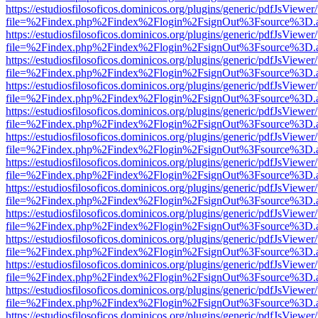
https://estudiosfilosoficos.dominicos.org/plugins/generic/pdfJsViewer
file=%2Findex.php%2Findex%2Flogin%2FsignOut%3Fsource%3D.ame
https://estudiosfilosoficos.dominicos.org/plugins/generic/pdfJsViewer
file=%2Findex.php%2Findex%2Flogin%2FsignOut%3Fsource%3D.ame
https://estudiosfilosoficos.dominicos.org/plugins/generic/pdfJsViewer
file=%2Findex.php%2Findex%2Flogin%2FsignOut%3Fsource%3D.ame
https://estudiosfilosoficos.dominicos.org/plugins/generic/pdfJsViewer
file=%2Findex.php%2Findex%2Flogin%2FsignOut%3Fsource%3D.ame
https://estudiosfilosoficos.dominicos.org/plugins/generic/pdfJsViewer
file=%2Findex.php%2Findex%2Flogin%2FsignOut%3Fsource%3D.ame
https://estudiosfilosoficos.dominicos.org/plugins/generic/pdfJsViewer
file=%2Findex.php%2Findex%2Flogin%2FsignOut%3Fsource%3D.ame
https://estudiosfilosoficos.dominicos.org/plugins/generic/pdfJsViewer
file=%2Findex.php%2Findex%2Flogin%2FsignOut%3Fsource%3D.ame
https://estudiosfilosoficos.dominicos.org/plugins/generic/pdfJsViewer
file=%2Findex.php%2Findex%2Flogin%2FsignOut%3Fsource%3D.ame
https://estudiosfilosoficos.dominicos.org/plugins/generic/pdfJsViewer
file=%2Findex.php%2Findex%2Flogin%2FsignOut%3Fsource%3D.ame
https://estudiosfilosoficos.dominicos.org/plugins/generic/pdfJsViewer
file=%2Findex.php%2Findex%2Flogin%2FsignOut%3Fsource%3D.ame
https://estudiosfilosoficos.dominicos.org/plugins/generic/pdfJsViewer
file=%2Findex.php%2Findex%2Flogin%2FsignOut%3Fsource%3D.ame
https://estudiosfilosoficos.dominicos.org/plugins/generic/pdfJsViewer
file=%2Findex.php%2Findex%2Flogin%2FsignOut%3Fsource%3D.ame
https://estudiosfilosoficos.dominicos.org/plugins/generic/pdfJsViewer