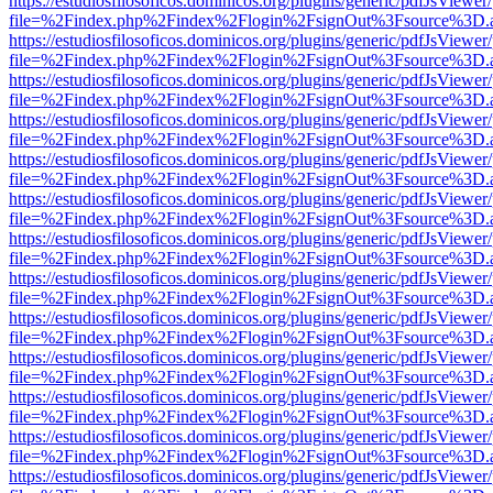
https://estudiosfilosoficos.dominicos.org/plugins/generic/pdfJsViewer
file=%2Findex.php%2Findex%2Flogin%2FsignOut%3Fsource%3D.ame
https://estudiosfilosoficos.dominicos.org/plugins/generic/pdfJsViewer
file=%2Findex.php%2Findex%2Flogin%2FsignOut%3Fsource%3D.ame
https://estudiosfilosoficos.dominicos.org/plugins/generic/pdfJsViewer
file=%2Findex.php%2Findex%2Flogin%2FsignOut%3Fsource%3D.ame
https://estudiosfilosoficos.dominicos.org/plugins/generic/pdfJsViewer
file=%2Findex.php%2Findex%2Flogin%2FsignOut%3Fsource%3D.ame
https://estudiosfilosoficos.dominicos.org/plugins/generic/pdfJsViewer
file=%2Findex.php%2Findex%2Flogin%2FsignOut%3Fsource%3D.ame
https://estudiosfilosoficos.dominicos.org/plugins/generic/pdfJsViewer
file=%2Findex.php%2Findex%2Flogin%2FsignOut%3Fsource%3D.ame
https://estudiosfilosoficos.dominicos.org/plugins/generic/pdfJsViewer
file=%2Findex.php%2Findex%2Flogin%2FsignOut%3Fsource%3D.ame
https://estudiosfilosoficos.dominicos.org/plugins/generic/pdfJsViewer
file=%2Findex.php%2Findex%2Flogin%2FsignOut%3Fsource%3D.ame
https://estudiosfilosoficos.dominicos.org/plugins/generic/pdfJsViewer
file=%2Findex.php%2Findex%2Flogin%2FsignOut%3Fsource%3D.ame
https://estudiosfilosoficos.dominicos.org/plugins/generic/pdfJsViewer
file=%2Findex.php%2Findex%2Flogin%2FsignOut%3Fsource%3D.ame
https://estudiosfilosoficos.dominicos.org/plugins/generic/pdfJsViewer
file=%2Findex.php%2Findex%2Flogin%2FsignOut%3Fsource%3D.ame
https://estudiosfilosoficos.dominicos.org/plugins/generic/pdfJsViewer
file=%2Findex.php%2Findex%2Flogin%2FsignOut%3Fsource%3D.ame
https://estudiosfilosoficos.dominicos.org/plugins/generic/pdfJsViewer