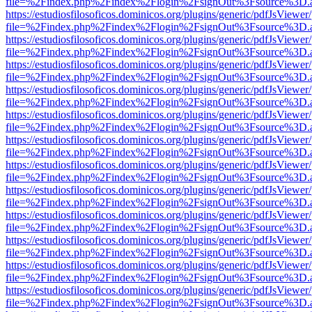
file=%2Findex.php%2Findex%2Flogin%2FsignOut%3Fsource%3D.ame
https://estudiosfilosoficos.dominicos.org/plugins/generic/pdfJsViewer
file=%2Findex.php%2Findex%2Flogin%2FsignOut%3Fsource%3D.ame
https://estudiosfilosoficos.dominicos.org/plugins/generic/pdfJsViewer
file=%2Findex.php%2Findex%2Flogin%2FsignOut%3Fsource%3D.ame
https://estudiosfilosoficos.dominicos.org/plugins/generic/pdfJsViewer
file=%2Findex.php%2Findex%2Flogin%2FsignOut%3Fsource%3D.ame
https://estudiosfilosoficos.dominicos.org/plugins/generic/pdfJsViewer
file=%2Findex.php%2Findex%2Flogin%2FsignOut%3Fsource%3D.ame
https://estudiosfilosoficos.dominicos.org/plugins/generic/pdfJsViewer
file=%2Findex.php%2Findex%2Flogin%2FsignOut%3Fsource%3D.ame
https://estudiosfilosoficos.dominicos.org/plugins/generic/pdfJsViewer
file=%2Findex.php%2Findex%2Flogin%2FsignOut%3Fsource%3D.ame
https://estudiosfilosoficos.dominicos.org/plugins/generic/pdfJsViewer
file=%2Findex.php%2Findex%2Flogin%2FsignOut%3Fsource%3D.ame
https://estudiosfilosoficos.dominicos.org/plugins/generic/pdfJsViewer
file=%2Findex.php%2Findex%2Flogin%2FsignOut%3Fsource%3D.ame
https://estudiosfilosoficos.dominicos.org/plugins/generic/pdfJsViewer
file=%2Findex.php%2Findex%2Flogin%2FsignOut%3Fsource%3D.ame
https://estudiosfilosoficos.dominicos.org/plugins/generic/pdfJsViewer
file=%2Findex.php%2Findex%2Flogin%2FsignOut%3Fsource%3D.ame
https://estudiosfilosoficos.dominicos.org/plugins/generic/pdfJsViewer
file=%2Findex.php%2Findex%2Flogin%2FsignOut%3Fsource%3D.ame
https://estudiosfilosoficos.dominicos.org/plugins/generic/pdfJsViewer
file=%2Findex.php%2Findex%2Flogin%2FsignOut%3Fsource%3D.ame