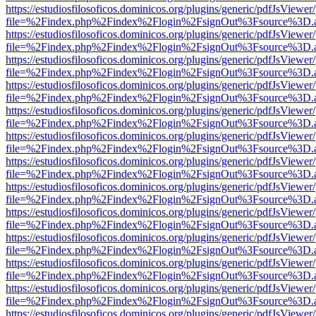
https://estudiosfilosoficos.dominicos.org/plugins/generic/pdfJsViewer
file=%2Findex.php%2Findex%2Flogin%2FsignOut%3Fsource%3D.ame
https://estudiosfilosoficos.dominicos.org/plugins/generic/pdfJsViewer
file=%2Findex.php%2Findex%2Flogin%2FsignOut%3Fsource%3D.ame
https://estudiosfilosoficos.dominicos.org/plugins/generic/pdfJsViewer
file=%2Findex.php%2Findex%2Flogin%2FsignOut%3Fsource%3D.ame
https://estudiosfilosoficos.dominicos.org/plugins/generic/pdfJsViewer
file=%2Findex.php%2Findex%2Flogin%2FsignOut%3Fsource%3D.ame
https://estudiosfilosoficos.dominicos.org/plugins/generic/pdfJsViewer
file=%2Findex.php%2Findex%2Flogin%2FsignOut%3Fsource%3D.ame
https://estudiosfilosoficos.dominicos.org/plugins/generic/pdfJsViewer
file=%2Findex.php%2Findex%2Flogin%2FsignOut%3Fsource%3D.ame
https://estudiosfilosoficos.dominicos.org/plugins/generic/pdfJsViewer
file=%2Findex.php%2Findex%2Flogin%2FsignOut%3Fsource%3D.ame
https://estudiosfilosoficos.dominicos.org/plugins/generic/pdfJsViewer
file=%2Findex.php%2Findex%2Flogin%2FsignOut%3Fsource%3D.ame
https://estudiosfilosoficos.dominicos.org/plugins/generic/pdfJsViewer
file=%2Findex.php%2Findex%2Flogin%2FsignOut%3Fsource%3D.ame
https://estudiosfilosoficos.dominicos.org/plugins/generic/pdfJsViewer
file=%2Findex.php%2Findex%2Flogin%2FsignOut%3Fsource%3D.ame
https://estudiosfilosoficos.dominicos.org/plugins/generic/pdfJsViewer
file=%2Findex.php%2Findex%2Flogin%2FsignOut%3Fsource%3D.ame
https://estudiosfilosoficos.dominicos.org/plugins/generic/pdfJsViewer
file=%2Findex.php%2Findex%2Flogin%2FsignOut%3Fsource%3D.ame
https://estudiosfilosoficos.dominicos.org/plugins/generic/pdfJsViewer