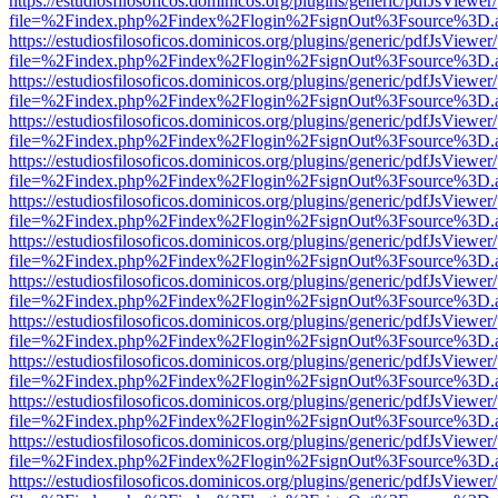
https://estudiosfilosoficos.dominicos.org/plugins/generic/pdfJsViewer
file=%2Findex.php%2Findex%2Flogin%2FsignOut%3Fsource%3D.ame
https://estudiosfilosoficos.dominicos.org/plugins/generic/pdfJsViewer
file=%2Findex.php%2Findex%2Flogin%2FsignOut%3Fsource%3D.ame
https://estudiosfilosoficos.dominicos.org/plugins/generic/pdfJsViewer
file=%2Findex.php%2Findex%2Flogin%2FsignOut%3Fsource%3D.ame
https://estudiosfilosoficos.dominicos.org/plugins/generic/pdfJsViewer
file=%2Findex.php%2Findex%2Flogin%2FsignOut%3Fsource%3D.ame
https://estudiosfilosoficos.dominicos.org/plugins/generic/pdfJsViewer
file=%2Findex.php%2Findex%2Flogin%2FsignOut%3Fsource%3D.ame
https://estudiosfilosoficos.dominicos.org/plugins/generic/pdfJsViewer
file=%2Findex.php%2Findex%2Flogin%2FsignOut%3Fsource%3D.ame
https://estudiosfilosoficos.dominicos.org/plugins/generic/pdfJsViewer
file=%2Findex.php%2Findex%2Flogin%2FsignOut%3Fsource%3D.ame
https://estudiosfilosoficos.dominicos.org/plugins/generic/pdfJsViewer
file=%2Findex.php%2Findex%2Flogin%2FsignOut%3Fsource%3D.ame
https://estudiosfilosoficos.dominicos.org/plugins/generic/pdfJsViewer
file=%2Findex.php%2Findex%2Flogin%2FsignOut%3Fsource%3D.ame
https://estudiosfilosoficos.dominicos.org/plugins/generic/pdfJsViewer
file=%2Findex.php%2Findex%2Flogin%2FsignOut%3Fsource%3D.ame
https://estudiosfilosoficos.dominicos.org/plugins/generic/pdfJsViewer
file=%2Findex.php%2Findex%2Flogin%2FsignOut%3Fsource%3D.ame
https://estudiosfilosoficos.dominicos.org/plugins/generic/pdfJsViewer
file=%2Findex.php%2Findex%2Flogin%2FsignOut%3Fsource%3D.ame
https://estudiosfilosoficos.dominicos.org/plugins/generic/pdfJsViewer