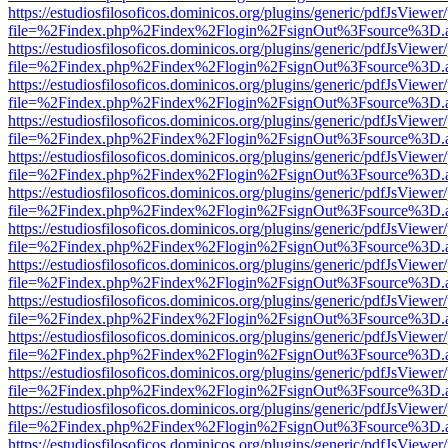
https://estudiosfilosoficos.dominicos.org/plugins/generic/pdfJsViewer
file=%2Findex.php%2Findex%2Flogin%2FsignOut%3Fsource%3D.ame
https://estudiosfilosoficos.dominicos.org/plugins/generic/pdfJsViewer
file=%2Findex.php%2Findex%2Flogin%2FsignOut%3Fsource%3D.ame
https://estudiosfilosoficos.dominicos.org/plugins/generic/pdfJsViewer
file=%2Findex.php%2Findex%2Flogin%2FsignOut%3Fsource%3D.ame
https://estudiosfilosoficos.dominicos.org/plugins/generic/pdfJsViewer
file=%2Findex.php%2Findex%2Flogin%2FsignOut%3Fsource%3D.ame
https://estudiosfilosoficos.dominicos.org/plugins/generic/pdfJsViewer
file=%2Findex.php%2Findex%2Flogin%2FsignOut%3Fsource%3D.ame
https://estudiosfilosoficos.dominicos.org/plugins/generic/pdfJsViewer
file=%2Findex.php%2Findex%2Flogin%2FsignOut%3Fsource%3D.ame
https://estudiosfilosoficos.dominicos.org/plugins/generic/pdfJsViewer
file=%2Findex.php%2Findex%2Flogin%2FsignOut%3Fsource%3D.ame
https://estudiosfilosoficos.dominicos.org/plugins/generic/pdfJsViewer
file=%2Findex.php%2Findex%2Flogin%2FsignOut%3Fsource%3D.ame
https://estudiosfilosoficos.dominicos.org/plugins/generic/pdfJsViewer
file=%2Findex.php%2Findex%2Flogin%2FsignOut%3Fsource%3D.ame
https://estudiosfilosoficos.dominicos.org/plugins/generic/pdfJsViewer
file=%2Findex.php%2Findex%2Flogin%2FsignOut%3Fsource%3D.ame
https://estudiosfilosoficos.dominicos.org/plugins/generic/pdfJsViewer
file=%2Findex.php%2Findex%2Flogin%2FsignOut%3Fsource%3D.ame
https://estudiosfilosoficos.dominicos.org/plugins/generic/pdfJsViewer
file=%2Findex.php%2Findex%2Flogin%2FsignOut%3Fsource%3D.ame
https://estudiosfilosoficos.dominicos.org/plugins/generic/pdfJsViewer