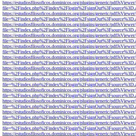
https://estudiosfilosoficos.dominicos.org/plugins/generic/pdfJsViewer
file=%2Findex.php%2Findex%2Flogin%2FsignOut%3Fsource%3D.ame
https://estudiosfilosoficos.dominicos.org/plugins/generic/pdfJsViewer
file=%2Findex.php%2Findex%2Flogin%2FsignOut%3Fsource%3D.ame
https://estudiosfilosoficos.dominicos.org/plugins/generic/pdfJsViewer
file=%2Findex.php%2Findex%2Flogin%2FsignOut%3Fsource%3D.ame
https://estudiosfilosoficos.dominicos.org/plugins/generic/pdfJsViewer
file=%2Findex.php%2Findex%2Flogin%2FsignOut%3Fsource%3D.ame
https://estudiosfilosoficos.dominicos.org/plugins/generic/pdfJsViewer
file=%2Findex.php%2Findex%2Flogin%2FsignOut%3Fsource%3D.ame
https://estudiosfilosoficos.dominicos.org/plugins/generic/pdfJsViewer
file=%2Findex.php%2Findex%2Flogin%2FsignOut%3Fsource%3D.ame
https://estudiosfilosoficos.dominicos.org/plugins/generic/pdfJsViewer
file=%2Findex.php%2Findex%2Flogin%2FsignOut%3Fsource%3D.ame
https://estudiosfilosoficos.dominicos.org/plugins/generic/pdfJsViewer
file=%2Findex.php%2Findex%2Flogin%2FsignOut%3Fsource%3D.ame
https://estudiosfilosoficos.dominicos.org/plugins/generic/pdfJsViewer
file=%2Findex.php%2Findex%2Flogin%2FsignOut%3Fsource%3D.ame
https://estudiosfilosoficos.dominicos.org/plugins/generic/pdfJsViewer
file=%2Findex.php%2Findex%2Flogin%2FsignOut%3Fsource%3D.ame
https://estudiosfilosoficos.dominicos.org/plugins/generic/pdfJsViewer
file=%2Findex.php%2Findex%2Flogin%2FsignOut%3Fsource%3D.ame
https://estudiosfilosoficos.dominicos.org/plugins/generic/pdfJsViewer
file=%2Findex.php%2Findex%2Flogin%2FsignOut%3Fsource%3D.ame
https://estudiosfilosoficos.dominicos.org/plugins/generic/pdfJsViewer