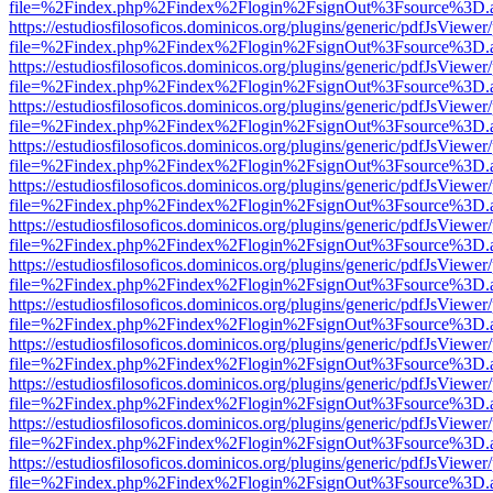
file=%2Findex.php%2Findex%2Flogin%2FsignOut%3Fsource%3D.ame
https://estudiosfilosoficos.dominicos.org/plugins/generic/pdfJsViewer
file=%2Findex.php%2Findex%2Flogin%2FsignOut%3Fsource%3D.ame
https://estudiosfilosoficos.dominicos.org/plugins/generic/pdfJsViewer
file=%2Findex.php%2Findex%2Flogin%2FsignOut%3Fsource%3D.ame
https://estudiosfilosoficos.dominicos.org/plugins/generic/pdfJsViewer
file=%2Findex.php%2Findex%2Flogin%2FsignOut%3Fsource%3D.ame
https://estudiosfilosoficos.dominicos.org/plugins/generic/pdfJsViewer
file=%2Findex.php%2Findex%2Flogin%2FsignOut%3Fsource%3D.ame
https://estudiosfilosoficos.dominicos.org/plugins/generic/pdfJsViewer
file=%2Findex.php%2Findex%2Flogin%2FsignOut%3Fsource%3D.ame
https://estudiosfilosoficos.dominicos.org/plugins/generic/pdfJsViewer
file=%2Findex.php%2Findex%2Flogin%2FsignOut%3Fsource%3D.ame
https://estudiosfilosoficos.dominicos.org/plugins/generic/pdfJsViewer
file=%2Findex.php%2Findex%2Flogin%2FsignOut%3Fsource%3D.ame
https://estudiosfilosoficos.dominicos.org/plugins/generic/pdfJsViewer
file=%2Findex.php%2Findex%2Flogin%2FsignOut%3Fsource%3D.ame
https://estudiosfilosoficos.dominicos.org/plugins/generic/pdfJsViewer
file=%2Findex.php%2Findex%2Flogin%2FsignOut%3Fsource%3D.ame
https://estudiosfilosoficos.dominicos.org/plugins/generic/pdfJsViewer
file=%2Findex.php%2Findex%2Flogin%2FsignOut%3Fsource%3D.ame
https://estudiosfilosoficos.dominicos.org/plugins/generic/pdfJsViewer
file=%2Findex.php%2Findex%2Flogin%2FsignOut%3Fsource%3D.ame
https://estudiosfilosoficos.dominicos.org/plugins/generic/pdfJsViewer
file=%2Findex.php%2Findex%2Flogin%2FsignOut%3Fsource%3D.ame