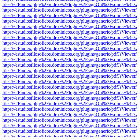
file=%2Findex.php%2Findex%2Flogin%2FsignOut%3Fsource%3D.ame
https://estudiosfilosoficos.dominicos.org/plugins/generic/pdfJsViewer
file=%2Findex.php%2Findex%2Flogin%2FsignOut%3Fsource%3D.ame
https://estudiosfilosoficos.dominicos.org/plugins/generic/pdfJsViewer
file=%2Findex.php%2Findex%2Flogin%2FsignOut%3Fsource%3D.ame
https://estudiosfilosoficos.dominicos.org/plugins/generic/pdfJsViewer
file=%2Findex.php%2Findex%2Flogin%2FsignOut%3Fsource%3D.ame
https://estudiosfilosoficos.dominicos.org/plugins/generic/pdfJsViewer
file=%2Findex.php%2Findex%2Flogin%2FsignOut%3Fsource%3D.ame
https://estudiosfilosoficos.dominicos.org/plugins/generic/pdfJsViewer
file=%2Findex.php%2Findex%2Flogin%2FsignOut%3Fsource%3D.ame
https://estudiosfilosoficos.dominicos.org/plugins/generic/pdfJsViewer
file=%2Findex.php%2Findex%2Flogin%2FsignOut%3Fsource%3D.ame
https://estudiosfilosoficos.dominicos.org/plugins/generic/pdfJsViewer
file=%2Findex.php%2Findex%2Flogin%2FsignOut%3Fsource%3D.ame
https://estudiosfilosoficos.dominicos.org/plugins/generic/pdfJsViewer
file=%2Findex.php%2Findex%2Flogin%2FsignOut%3Fsource%3D.ame
https://estudiosfilosoficos.dominicos.org/plugins/generic/pdfJsViewer
file=%2Findex.php%2Findex%2Flogin%2FsignOut%3Fsource%3D.ame
https://estudiosfilosoficos.dominicos.org/plugins/generic/pdfJsViewer
file=%2Findex.php%2Findex%2Flogin%2FsignOut%3Fsource%3D.ame
https://estudiosfilosoficos.dominicos.org/plugins/generic/pdfJsViewer
file=%2Findex.php%2Findex%2Flogin%2FsignOut%3Fsource%3D.ame
https://estudiosfilosoficos.dominicos.org/plugins/generic/pdfJsViewer
file=%2Findex.php%2Findex%2Flogin%2FsignOut%3Fsource%3D.ame