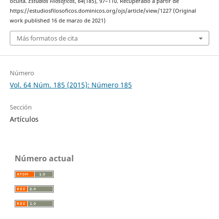
oculta.
Estudios Filosóficos
,
64
(185), 97–110. Recuperado a partir de
https://estudiosfilosoficos.dominicos.org/ojs/article/view/1227 (Original
work published 16 de marzo de 2021)
Más formatos de cita
Número
Vol. 64 Núm. 185 (2015): Número 185
Sección
Artículos
Número actual