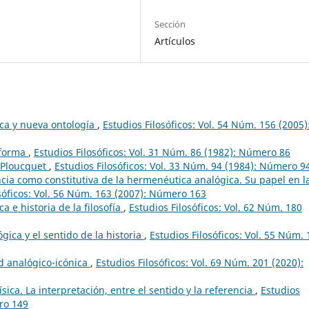
Sección
Artículos
ca y nueva ontología
,
Estudios Filosóficos: Vol. 54 Núm. 156 (2005)
 forma
,
Estudios Filosóficos: Vol. 31 Núm. 86 (1982): Número 86
. Ploucquet
,
Estudios Filosóficos: Vol. 33 Núm. 94 (1984): Número 9
cia como constitutiva de la hermenéutica analógica. Su papel en l
sóficos: Vol. 56 Núm. 163 (2007): Número 163
 e historia de la filosofía
,
Estudios Filosóficos: Vol. 62 Núm. 180
ica y el sentido de la historia
,
Estudios Filosóficos: Vol. 55 Núm.
ad analógico-icónica
,
Estudios Filosóficos: Vol. 69 Núm. 201 (2020):
ica. La interpretación, entre el sentido y la referencia
,
Estudios
ero 149