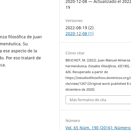
2020-12-08 — Actualizado el 202
19
Versiones
2022-08-19 (2)
2020-12-08 (1)
za filosófica de Juan
menéutica. Su
a ese aspecto de la
Cómo citar
. Por eso trataré de
BEUCHOT, M. (2022). Juan Manuel Almarza 
ica.
hermenéutica.
Estudios Filosóficos
,
65
(190),
426. Recuperado a partir de
https://estudiosfilosoficos.dominicos.org/o
cle/view/1267 (Original work published 8 
diciembre de 2020)
Más formatos de cita
Número
Vol. 65 Núm. 190 (2016): Número