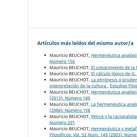
Artículos más leídos del mismo autor/a
Mauricio BEUCHOT,
Hermenéutica analógi
Número 156
Mauricio BEUCHOT,
El conocimiento de la
Mauricio BEUCHOT,
El cálculo lógico de G
Mauricio BEUCHOT,
La phrónesis o pruden
interpretación de la cultura
,
Estudios Filo
Mauricio BEUCHOT,
Hermenéutica analógica
(2013): Número 180
Mauricio BEUCHOT,
La hermenéutica analóg
(2006): Número 158
Mauricio BEUCHOT,
Peirce y la racionalid
Número 201
Mauricio BEUCHOT,
Hermenéutica y metafís
Filosóficos: Vol. 52 Núm. 149 (2003): Núm