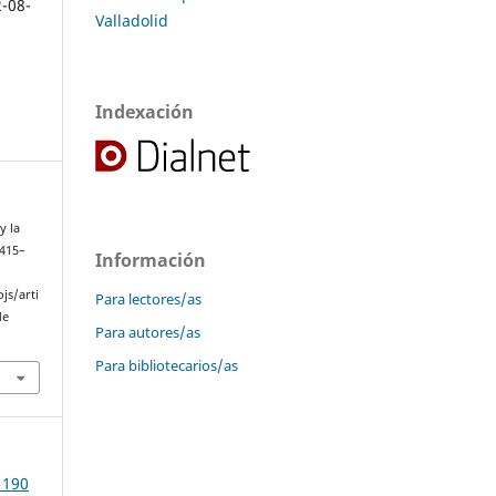
2-08-
Valladolid
Indexación
y la
 415–
Información
js/arti
Para lectores/as
de
Para autores/as
Para bibliotecarios/as
 190