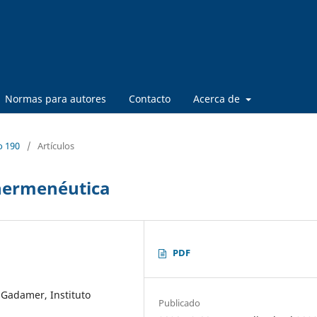
Normas para autores
Contacto
Acerca de
o 190
/
Artículos
hermenéutica
PDF
 Gadamer, Instituto
Publicado