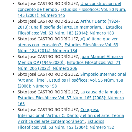
Sixto José CASTRO RODRÍGUEZ,
Una constitución del
concepto de tiempo
,
Estudios Filosóficos: Vol. 50 Núm.
145 (2001): Número 145
Sixto José CASTRO RODRÍGUEZ,
Arthur Danto (1924-
2013): una filosofía del arte. In memoriam.
,
Estudios
Filosóficos: Vol. 63 Núm. 183 (2014): Número 183
Sixto José CASTRO RODRÍGUEZ,
¿Qué tiene que ver
atenas con Jerusalén?
,
Estudios Filosóficos: Vol. 63
Núm. 184 (2014): Número 184
Sixto José CASTRO RODRÍGUEZ,
Juan Manuel Almarza
Meñica OP (1945-2020)
,
Estudios Filosóficos: Vol. 71
Núm. 206 (2022): Número 206
Sixto José CASTRO RODRÍGUEZ,
Simposio Internacional
‘Art and Time’
,
Estudios Filosóficos: Vol. 55 Núm. 158
(2006): Número 158
Sixto José CASTRO RODRÍGUEZ,
La causa de la mujer
,
Estudios Filosóficos: Vol. 57 Núm. 165 (2008): Número
165
Sixto José CASTRO RODRÍGUEZ,
Congreso
Internacional “Arthur C. Danto y el fin del arte. Teoría
y crítica del arte contemporáneo”
,
Estudios
Filosóficos: Vol. 53 Núm. 152 (2004): Número 152