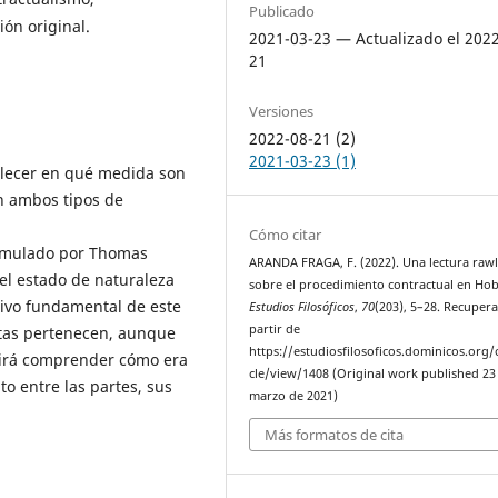
Publicado
ón original.
2021-03-23 — Actualizado el 202
21
Versiones
2022-08-21 (2)
2021-03-23 (1)
blecer en qué medida son
en ambos tipos de
Cómo citar
ormulado por Thomas
ARANDA FRAGA, F. (2022). Una lectura rawl
el estado de naturaleza
sobre el procedimiento contractual en Ho
otivo fundamental de este
Estudios Filosóficos
,
70
(203), 5–28. Recuper
partir de
stas pertenecen, aunque
https://estudiosfilosoficos.dominicos.org/o
tirá comprender cómo era
cle/view/1408 (Original work published 23
to entre las partes, sus
marzo de 2021)
Más formatos de cita