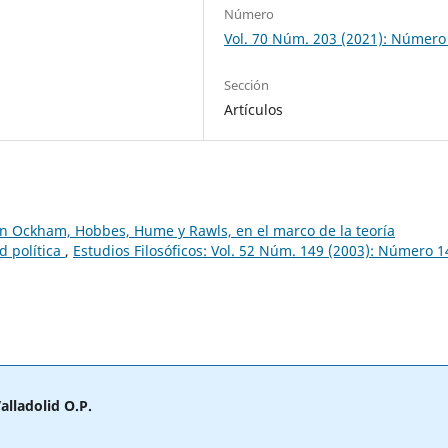
Número
Vol. 70 Núm. 203 (2021): Número
Sección
Artículos
ún Ockham, Hobbes, Hume y Rawls, en el marco de la teoría
d política
,
Estudios Filosóficos: Vol. 52 Núm. 149 (2003): Número 1
alladolid O.P.