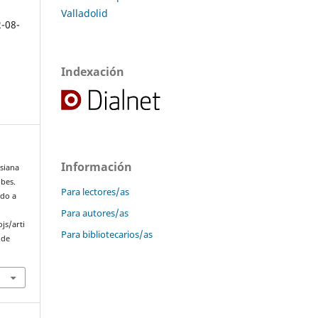
Valladolid
2-08-
Indexación
Información
siana
bbes.
Para lectores/as
ado a
Para autores/as
js/arti
Para bibliotecarios/as
 de