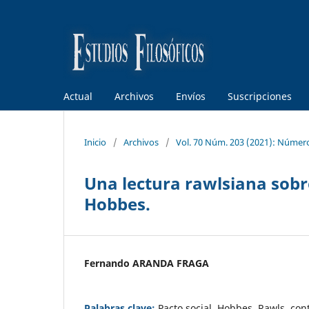
Actual
Archivos
Envíos
Suscripciones
Inicio
/
Archivos
/
Vol. 70 Núm. 203 (2021): Númer
Una lectura rawlsiana sobr
Hobbes.
Fernando ARANDA FRAGA
Palabras clave:
Pacto social, Hobbes, Rawls, con