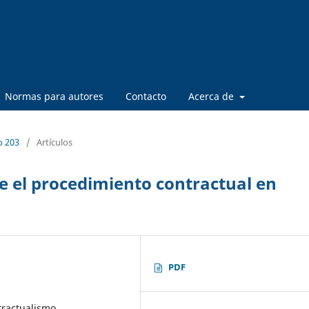
Normas para autores
Contacto
Acerca de
o 203
/
Artículos
e el procedimiento contractual en
PDF
tractualismo,