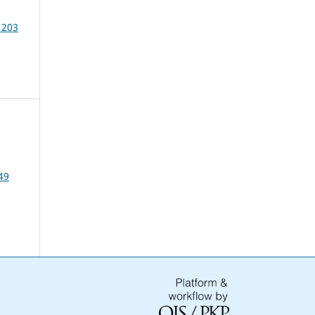
 203
49