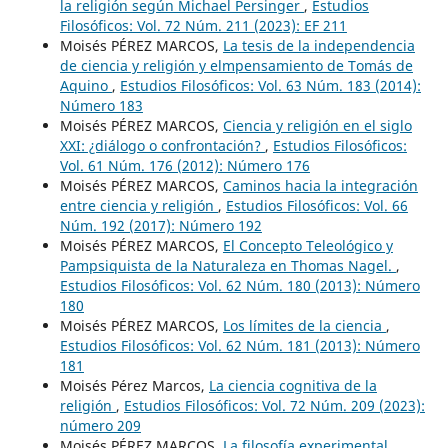
la religión según Michael Persinger
,
Estudios
Filosóficos: Vol. 72 Núm. 211 (2023): EF 211
Moisés PÉREZ MARCOS,
La tesis de la independencia
de ciencia y religión y elmpensamiento de Tomás de
Aquino
,
Estudios Filosóficos: Vol. 63 Núm. 183 (2014):
Número 183
Moisés PÉREZ MARCOS,
Ciencia y religión en el siglo
XXI: ¿diálogo o confrontación?
,
Estudios Filosóficos:
Vol. 61 Núm. 176 (2012): Número 176
Moisés PÉREZ MARCOS,
Caminos hacia la integración
entre ciencia y religión
,
Estudios Filosóficos: Vol. 66
Núm. 192 (2017): Número 192
Moisés PÉREZ MARCOS,
El Concepto Teleológico y
Pampsiquista de la Naturaleza en Thomas Nagel.
,
Estudios Filosóficos: Vol. 62 Núm. 180 (2013): Número
180
Moisés PÉREZ MARCOS,
Los límites de la ciencia
,
Estudios Filosóficos: Vol. 62 Núm. 181 (2013): Número
181
Moisés Pérez Marcos,
La ciencia cognitiva de la
religión
,
Estudios Filosóficos: Vol. 72 Núm. 209 (2023):
número 209
Moisés PÉREZ MARCOS,
La filosofía experimental