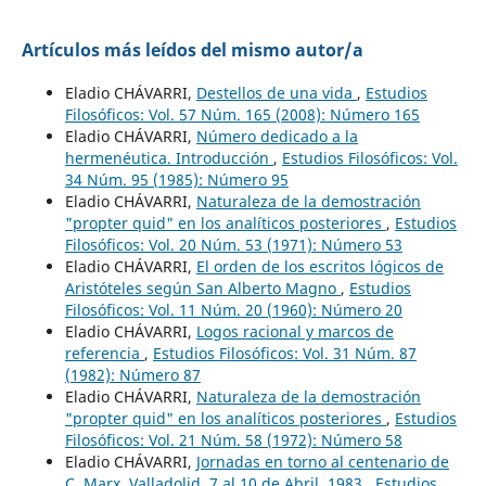
Artículos más leídos del mismo autor/a
Eladio CHÁVARRI,
Destellos de una vida
,
Estudios
Filosóficos: Vol. 57 Núm. 165 (2008): Número 165
Eladio CHÁVARRI,
Número dedicado a la
hermenéutica. Introducción
,
Estudios Filosóficos: Vol.
34 Núm. 95 (1985): Número 95
Eladio CHÁVARRI,
Naturaleza de la demostración
"propter quid" en los analíticos posteriores
,
Estudios
Filosóficos: Vol. 20 Núm. 53 (1971): Número 53
Eladio CHÁVARRI,
El orden de los escritos lógicos de
Aristóteles según San Alberto Magno
,
Estudios
Filosóficos: Vol. 11 Núm. 20 (1960): Número 20
Eladio CHÁVARRI,
Logos racional y marcos de
referencia
,
Estudios Filosóficos: Vol. 31 Núm. 87
(1982): Número 87
Eladio CHÁVARRI,
Naturaleza de la demostración
"propter quid" en los analíticos posteriores
,
Estudios
Filosóficos: Vol. 21 Núm. 58 (1972): Número 58
Eladio CHÁVARRI,
Jornadas en torno al centenario de
C. Marx, Valladolid. 7 al 10 de Abril, 1983
,
Estudios