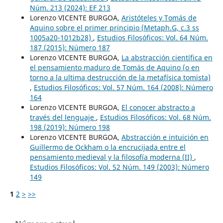
Núm. 213 (2024): EF 213
Lorenzo VICENTE BURGOA,
Aristóteles y Tomás de
Aquino sobre el primer principio (Metaph.G, c.3 ss
1005a20-1012b28)
,
Estudios Filosóficos: Vol. 64 Núm.
187 (2015): Número 187
Lorenzo VICENTE BURGOA,
La abstracción científica en
el pensamiento maduro de Tomás de Aquino (o en
torno a la ultima destrucción de la metafísica tomista)
,
Estudios Filosóficos: Vol. 57 Núm. 164 (2008): Número
164
Lorenzo VICENTE BURGOA,
El conocer abstracto a
través del lenguaje
,
Estudios Filosóficos: Vol. 68 Núm.
198 (2019): Número 198
Lorenzo VICENTE BURGOA,
Abstracción e intuición en
Guillermo de Ockham o la encrucijada entre el
pensamiento medieval y la filosofía moderna (II)
,
Estudios Filosóficos: Vol. 52 Núm. 149 (2003): Número
149
1
2
>
>>