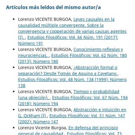
Artículos más leídos del mismo autor/a
Lorenzo VICENTE BURGOA,
Leyes causales en la
causalidad múltiple convergente. Sobre la
convergencia y cooperación de varias causas agentes
(I).
,
Estudios Filosóficos: Vol. 66 Núm. 191 (2017):
Número 191
Lorenzo VICENTE BURGOA,
Conocimiento reflexivo y
neurociencias.
,
Estudios Filosóficos: Vol. 62 Núm. 180
(2013): Número 180
Lorenzo VICENTE BURGOA,
¿Abstracción formal o
separación? Desde Tomás de Aquino a Cayetano
,
Estudios Filosóficos: Vol. 48 Núm. 138 (1999): Número
138
Lorenzo VICENTE BURGOA,
Tiempo y probabilidad
(una objeción).
,
Estudios Filosóficos: Vol. 67 Núm. 194
(2018): Número 194
Lorenzo VICENTE BURGOA,
Abstracción e intuición en
G. Ockham (I)
,
Estudios Filosóficos: Vol. 51 Núm. 147
(2002): Número 147
Lorenzo Vicente Burgoa,
En defensa del principio
general de causalidad
,
Estudios Filosóficos: Vol. 73