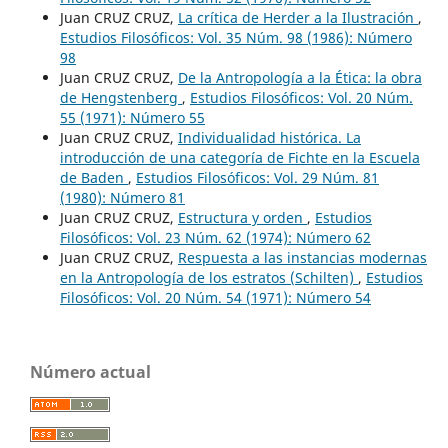
Juan CRUZ CRUZ,
La crítica de Herder a la Ilustración
,
Estudios Filosóficos: Vol. 35 Núm. 98 (1986): Número
98
Juan CRUZ CRUZ,
De la Antropología a la Ética: la obra
de Hengstenberg
,
Estudios Filosóficos: Vol. 20 Núm.
55 (1971): Número 55
Juan CRUZ CRUZ,
Individualidad histórica. La
introducción de una categoría de Fichte en la Escuela
de Baden
,
Estudios Filosóficos: Vol. 29 Núm. 81
(1980): Número 81
Juan CRUZ CRUZ,
Estructura y orden
,
Estudios
Filosóficos: Vol. 23 Núm. 62 (1974): Número 62
Juan CRUZ CRUZ,
Respuesta a las instancias modernas
en la Antropología de los estratos (Schilten)
,
Estudios
Filosóficos: Vol. 20 Núm. 54 (1971): Número 54
Número actual