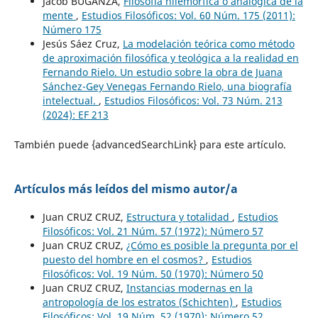
Jacob BUGANZA,
Filosofía hilemórfica o analógica de la
mente
,
Estudios Filosóficos: Vol. 60 Núm. 175 (2011):
Número 175
Jesús Sáez Cruz,
La modelación teórica como método
de aproximación filosófica y teológica a la realidad en
Fernando Rielo. Un estudio sobre la obra de Juana
Sánchez-Gey Venegas Fernando Rielo, una biografía
intelectual.
,
Estudios Filosóficos: Vol. 73 Núm. 213
(2024): EF 213
También puede {advancedSearchLink} para este artículo.
Artículos más leídos del mismo autor/a
Juan CRUZ CRUZ,
Estructura y totalidad
,
Estudios
Filosóficos: Vol. 21 Núm. 57 (1972): Número 57
Juan CRUZ CRUZ,
¿Cómo es posible la pregunta por el
puesto del hombre en el cosmos?
,
Estudios
Filosóficos: Vol. 19 Núm. 50 (1970): Número 50
Juan CRUZ CRUZ,
Instancias modernas en la
antropología de los estratos (Schichten)
,
Estudios
Filosóficos: Vol. 19 Núm. 52 (1970): Número 52