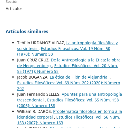
Sección
Artículos
Artículos similares
Teófilo URDÁNOZ ALDAZ,
La antropología filosófica y
su síntesis
,
Estudios Filosóficos: Vol. 19 Núm. 50
(1970): Número 50
Juan CRUZ CRUZ,
De la Antropología a la Ética: la obra
de Hengstenberg
,
Estudios Filosóficos: Vol. 20 Núm.
55 (1971): Número 55
Jacob BUGANZA,
La ética de Filón de Alejandría.
,
Estudios Filosóficos: Vol. 69 Núm. 202 (2020): Número
202
Juan Fernando SELLES,
Apuntes para una antropología
trascendental
,
Estudios Filosóficos: Vol. 55 Núm. 158
(2006): Número 158
William R. DARÓS,
Problemática filosófica en torno a la
identidad corporal
,
Estudios Filosóficos: Vol. 56 Núm.
163 (2007): Número 163