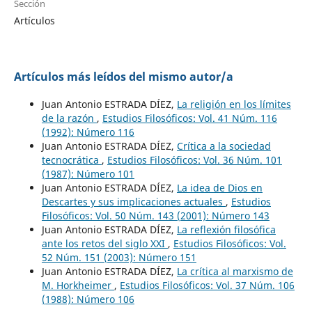
Sección
Artículos
Artículos más leídos del mismo autor/a
Juan Antonio ESTRADA DÍEZ,
La religión en los límites
de la razón
,
Estudios Filosóficos: Vol. 41 Núm. 116
(1992): Número 116
Juan Antonio ESTRADA DÍEZ,
Crítica a la sociedad
tecnocrática
,
Estudios Filosóficos: Vol. 36 Núm. 101
(1987): Número 101
Juan Antonio ESTRADA DÍEZ,
La idea de Dios en
Descartes y sus implicaciones actuales
,
Estudios
Filosóficos: Vol. 50 Núm. 143 (2001): Número 143
Juan Antonio ESTRADA DÍEZ,
La reflexión filosófica
ante los retos del siglo XXI
,
Estudios Filosóficos: Vol.
52 Núm. 151 (2003): Número 151
Juan Antonio ESTRADA DÍEZ,
La crítica al marxismo de
M. Horkheimer
,
Estudios Filosóficos: Vol. 37 Núm. 106
(1988): Número 106