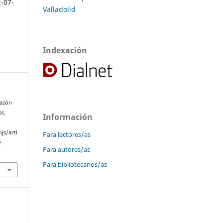
2-07-
Valladolid
Indexación
razón
os
,
Información
js/arti
Para lectores/as
e
Para autores/as
Para bibliotecarios/as