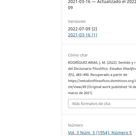
2021-03-16 — Actualizado el 202
09
Versiones
2022-07-09 (2)
2021-03-16 (1)
Cómo citar
RODRÍGUEZ ARIAS, J. M. (2022). Sentido y 
del Diccionario Filosófico.
Estudios Filosófic
3
(5), 483–490. Recuperado a partir de
https://estudiosfilosoficos.dominicos.org/o
cle/view/49 (Original work published 16 d
marzo de 2021)
Más formatos de cita
Número
Vol. 3 Núm. 5 (1954): Número 5