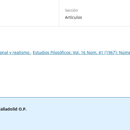
Sección
Artículos
ional y realismo
,
Estudios Filosóficos: Vol. 16 Núm. 41 (1967): Núm
alladolid O.P.