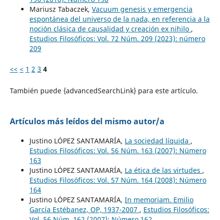
Mariusz Tabaczek,
Vacuum genesis y emergencia
espontánea del universo de la nada, en referencia a la
noción clásica de causalidad y creación ex nihilo
,
Estudios Filosóficos: Vol. 72 Núm. 209 (2023): número
209
<<
<
1
2
3
4
También puede {advancedSearchLink} para este artículo.
Artículos más leídos del mismo autor/a
Justino LÓPEZ SANTAMARÍA,
La sociedad líquida
,
Estudios Filosóficos: Vol. 56 Núm. 163 (2007): Número
163
Justino LÓPEZ SANTAMARÍA,
La ética de las virtudes
,
Estudios Filosóficos: Vol. 57 Núm. 164 (2008): Número
164
Justino LÓPEZ SANTAMARÍA,
In memoriam. Emilio
García Estébanez, OP, 1937-2007
,
Estudios Filosóficos:
Vol. 56 Núm. 162 (2007): Número 162