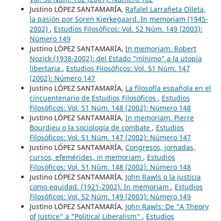
Justino LÓPEZ SANTAMARÍA,
Rafalel Larrañeta Olleta,
la pasión por Soren Kierkegaard. In memoriam (1945-
2002)
,
Estudios Filosóficos: Vol. 52 Núm. 149 (2003):
Número 149
Justino LÓPEZ SANTAMARÍA,
In memoriam. Robert
Nozick (1938-2002): del Estado "mínimo" a la utopía
libertaria
,
Estudios Filosóficos: Vol. 51 Núm. 147
(2002): Número 147
Justino LÓPEZ SANTAMARÍA,
La filosofía española en el
cincuentenario de Estudios Filosóficos
,
Estudios
Filosóficos: Vol. 51 Núm. 148 (2002): Número 148
Justino LÓPEZ SANTAMARÍA,
In memoriam. Pierre
Bourdieu o la sociología de combate
,
Estudios
Filosóficos: Vol. 51 Núm. 147 (2002): Número 147
Justino LÓPEZ SANTAMARÍA,
Congresos, jornadas,
cursos, efemérides, in memoriam
,
Estudios
Filosóficos: Vol. 51 Núm. 148 (2002): Número 148
Justino LÓPEZ SANTAMARÍA,
John Rawls o la justicia
como equidad. (1921-2002). In memoriam
,
Estudios
Filosóficos: Vol. 52 Núm. 149 (2003): Número 149
Justino LÓPEZ SANTAMARÍA,
John Rawls: De "A Theory
of Justice" a "Political Liberalism"
,
Estudios