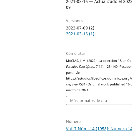
2021-03-16 — Actualizado el 202
09
Versiones
2022-07-09 (2)
2021-03-16 (1)
Cómo citar
MACÍAS, J. M. (2022). La colección "Bien C
Estudios Filosóficos
,
7
(14), 125–140. Recupe
partir de
https://estudiosfilosoficos.dominicos.org/o
cle/view/531 (Original work published 16 
marzo de 2021)
Más formatos de cita
Número
Vol. 7 Núm. 14 (1958): Número 1