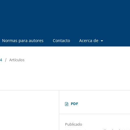
Normas para autores
Contacto
Acerca de
14
/
Artículos
PDF
Publicado