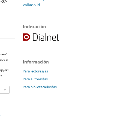
2-07-
Valladolid
Indexación
omún".
rado a
Información
js/arti
Para lectores/as
de
Para autores/as
Para bibliotecarios/as
4