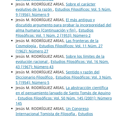
Jesús M. RODRÍGUEZ ARIAS,
Sobre el carácter
evolutivo de la razón
,
Estudios Filosóficos: Vol. 5 Núm.
9 (1956): Número 9
Jesús M. RODRÍGUEZ ARIAS,
El más antiguo y
discutido argumento para probar la incorporeidad del
alma humana (Continuación y fin)
,
Estudios
Filosóficos: Vol. 1 Núm. 2 (1953): Número 2
Jesús M. RODRÍGUEZ ARIAS,
Las fronteras de la
Cosmología
,
Estudios Filosóficos: Vol. 11 Núm. 27
(1962): Número 27
Jesús M. RODRÍGUEZ ARIAS,
Sobre los límites de la
evolución racional
,
Estudios Filosóficos: Vol. 16 Núm.
43 (1967): Número 43
Jesús M. RODRÍGUEZ ARIAS,
Sentido y razón del
Diccionario Filosófico
,
Estudios Filosóficos: Vol. 3 Núm.
5 (1954): Número 5
Jesús M. RODRÍGUEZ ARIAS,
La abstracción científica
en el pensamiento larvado de Santo Tomás de Aquino
,
Estudios Filosóficos: Vol. 50 Núm. 145 (2001): Número
145
Jesús M. RODRÍGUEZ ARIAS,
Un Congreso
Internacional Tomista de Filosofía
,
Estudios