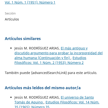
Vol. 1 Núm. 1 (1951): Número 1
Sección
Artículos
Artículos similares
Jesús M. RODRÍGUEZ ARIAS,
El más antiguo y
discutido argumento para probar la incorporeidad del
alma humana (Continuación y fin)
,
Estudios
Filosóficos: Vol. 1 Núm. 2 (1953): Número 2
También puede {advancedSearchLink} para este artículo.
Artículos más leídos del mismo autor/a
Jesús M. RODRÍGUEZ ARIAS,
El universo de Santo
Tomás de Aquino
,
Estudios Filosóficos: Vol. 14 Núm.
35 (1965): Número 35