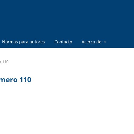
Normas para autores
Contacto
Acerca de
o 110
úmero 110