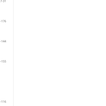
7-31
-176
-144
-155
-116