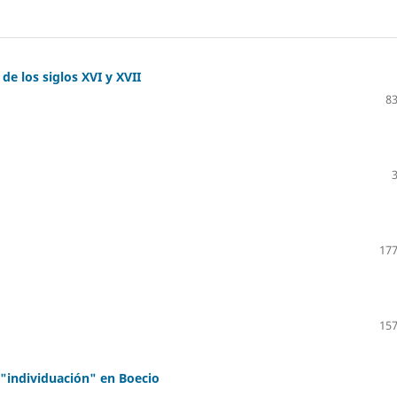
de los siglos XVI y XVII
83
177
157
 "individuación" en Boecio