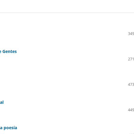
349
e Gentes
271
473
al
449
la poesía