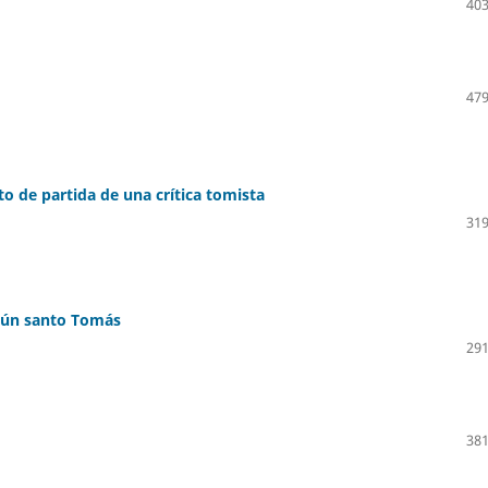
403
479
o de partida de una crítica tomista
319
egún santo Tomás
291
381