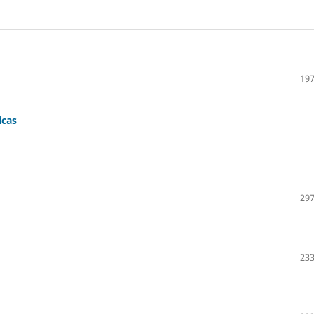
197
icas
297
233