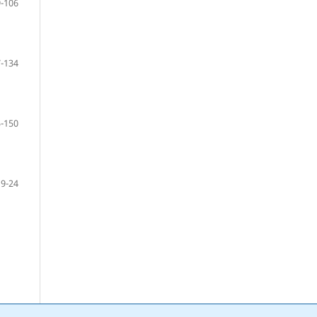
-106
-134
-150
9-24