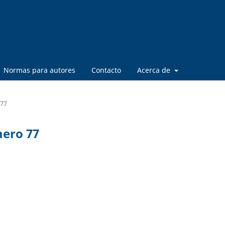
Normas para autores
Contacto
Acerca de
 77
mero 77