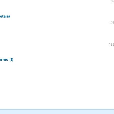
69
etaria
107
135
rmo (I)