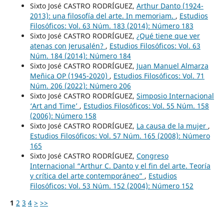
Sixto José CASTRO RODRÍGUEZ,
Arthur Danto (1924-
2013): una filosofía del arte. In memoriam.
,
Estudios
Filosóficos: Vol. 63 Núm. 183 (2014): Número 183
Sixto José CASTRO RODRÍGUEZ,
¿Qué tiene que ver
atenas con Jerusalén?
,
Estudios Filosóficos: Vol. 63
Núm. 184 (2014): Número 184
Sixto José CASTRO RODRÍGUEZ,
Juan Manuel Almarza
Meñica OP (1945-2020)
,
Estudios Filosóficos: Vol. 71
Núm. 206 (2022): Número 206
Sixto José CASTRO RODRÍGUEZ,
Simposio Internacional
‘Art and Time’
,
Estudios Filosóficos: Vol. 55 Núm. 158
(2006): Número 158
Sixto José CASTRO RODRÍGUEZ,
La causa de la mujer
,
Estudios Filosóficos: Vol. 57 Núm. 165 (2008): Número
165
Sixto José CASTRO RODRÍGUEZ,
Congreso
Internacional “Arthur C. Danto y el fin del arte. Teoría
y crítica del arte contemporáneo”
,
Estudios
Filosóficos: Vol. 53 Núm. 152 (2004): Número 152
1
2
3
4
>
>>