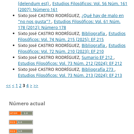
(delendum est)
,
Estudios Filosóficos: Vol. 56 Núm. 161
(2007): Número 161
Sixto José CASTRO RODRÍGUEZ,
¿Qué hay de malo en
“no nos gusta”?
,
Estudios Filosóficos: Vol. 61 Núm.
178 (2012): Número 178
Sixto José CASTRO RODRÍGUEZ,
Bibliografía
,
Estudios
Filosóficos: Vol. 74 Núm. 215 (2025): EF 215
Sixto José CASTRO RODRÍGUEZ,
Bibliografía
,
Estudios
Filosóficos: Vol. 72 Núm. 210 (2023): EF 210
Sixto José CASTRO RODRÍGUEZ,
Sumario EF 212
,
Estudios Filosóficos: Vol. 73 Núm. 212 (2024): EF 212
Sixto José CASTRO RODRÍGUEZ,
Bibliografía 273
,
Estudios Filosóficos: Vol. 73 Núm. 213 (2024): EF 213
<<
<
1
2
3
4
>
>>
Número actual