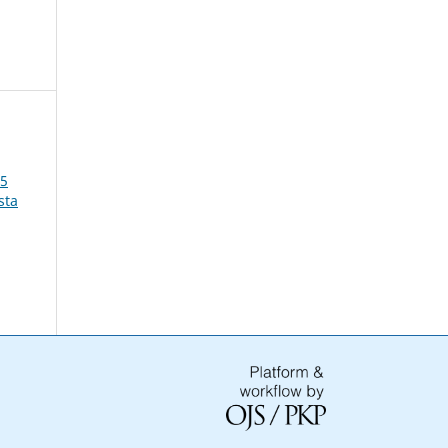
15
sta