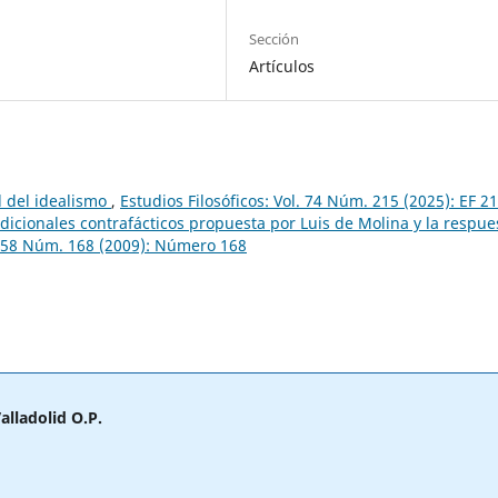
Sección
Artículos
l del idealismo
,
Estudios Filosóficos: Vol. 74 Núm. 215 (2025): EF 2
ndicionales contrafácticos propuesta por Luis de Molina y la respue
l. 58 Núm. 168 (2009): Número 168
alladolid O.P.