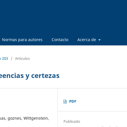
Normas para autores
Contacto
Acerca de
o 203
/
Artículos
eencias y certezas
PDF
sas, goznes, Wittgenstein,
Publicado