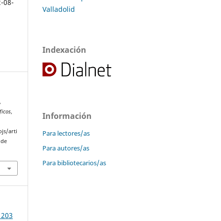
2-08-
Valladolid
Indexación
,
ficos
,
Información
js/arti
Para lectores/as
 de
Para autores/as
Para bibliotecarios/as
 203