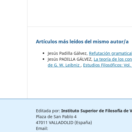
Artículos más leídos del mismo autor/a
Jesús Padilla Gálvez,
Refutación gramatica
Jesús PADILLA GÁLVEZ,
La teoría de los co
de G. W. Leibniz
,
Estudios Filosóficos: Vo
Editada por:
Instituto Superior de Filosofía de V
Plaza de San Pablo 4
47011 VALLADOLID (España)
Email: