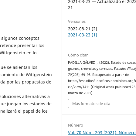
2021-03-23 — Actualizado el 202
21
Versiones
2022-08-21 (2)
2021-03-23 (1)
ar algunos conceptos
pretende presentar los
Wittgenstein en lo
Cómo citar
PADILLA GÁLVEZ, J. (2022). Estado de cosas
que se asientan los
goznes, creencias y certezas.
Estudios Filosó
teamiento de Wittgenstein
70
(203), 69–95. Recuperado a partir de
https://estudiosfilosoficos.dominicos.org/o
ada por las propuestas de
cle/view/1411 (Original work published 23
marzo de 2021)
soluciones alternativas a
que juegan los estados de
Más formatos de cita
analizará el papel de los
Número
Vol. 70 Núm. 203 (2021): Número