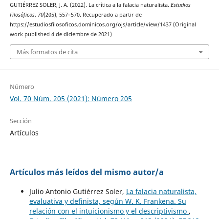
GUTIÉRREZ SOLER, J. A. (2022). La crítica a la falacia naturalista.
Estudios
Filosóficos
,
70
(205), 557–570. Recuperado a partir de
https://estudiosfilosoficos.dominicos.org/ojs/article/view/1437 (Original
work published 4 de diciembre de 2021)
Más formatos de cita
Número
Vol. 70 Núm. 205 (2021): Número 205
Sección
Artículos
Artículos más leídos del mismo autor/a
Julio Antonio Gutiérrez Soler,
La falacia naturalista,
evaluativa y definista, según W. K. Frankena. Su
relación con el intuicionismo y el descriptivismo
,