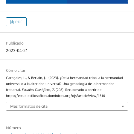
PDF
Publicado
2023-04-21
Cómo citar
Garagalza, L., & Beriain, J. . (2023). ¿De la hermandad tribal a la hermandad
universal o a la alteridad universal? Una genealogía de la hermandad
fratiarcal.
Estudios Filosóficos
,
71
(208). Recuperado a partir de
https://estudiosfilosoficos.dominicos.org/ojs/article/view/1510
Más formatos de cita
Número