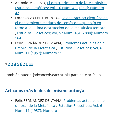
Antonio MORENO,
El descubrimiento de la Metafísica
,
Estudios Filosóficos: Vol. 16 Núm. 42 (1967): Número
42
Lorenzo VICENTE BURGOA,
La abstracción científica en
el pensamiento maduro de Tomás de Aquino (o en
torno a la ultima destrucción de la metafísica tomista)
,
Estudios Filosóficos: Vol. 57 Núm. 164 (2008): Número
164
Félix FERNÁNDEZ DE VIANA,
Problemas actuales en el
umbral de la Metafísica
,
Estudios Filosóficos: Vol. 6
Núm. 11 (1957): Número 11
1
2
3
4
5
6
7
>
>>
También puede {advancedSearchLink} para este artículo.
Artículos más leídos del mismo autor/a
Félix FERNÁNDEZ DE VIANA,
Problemas actuales en el
umbral de la Metafísica
,
Estudios Filosóficos: Vol. 6
Núm. 11 (1957): Número 11