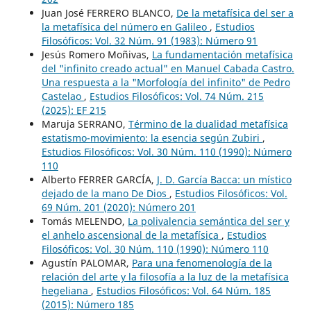
Juan José FERRERO BLANCO,
De la metafísica del ser a
la metafísica del número en Galileo
,
Estudios
Filosóficos: Vol. 32 Núm. 91 (1983): Número 91
Jesús Romero Moñivas,
La fundamentación metafísica
del "infinito creado actual" en Manuel Cabada Castro.
Una respuesta a la "Morfología del infinito" de Pedro
Castelao
,
Estudios Filosóficos: Vol. 74 Núm. 215
(2025): EF 215
Maruja SERRANO,
Término de la dualidad metafísica
estatismo-movimiento: la esencia según Zubiri
,
Estudios Filosóficos: Vol. 30 Núm. 110 (1990): Número
110
Alberto FERRER GARCÍA,
J. D. García Bacca: un místico
dejado de la mano De Dios
,
Estudios Filosóficos: Vol.
69 Núm. 201 (2020): Número 201
Tomás MELENDO,
La polivalencia semántica del ser y
el anhelo ascensional de la metafísica
,
Estudios
Filosóficos: Vol. 30 Núm. 110 (1990): Número 110
Agustín PALOMAR,
Para una fenomenología de la
relación del arte y la filosofía a la luz de la metafísica
hegeliana
,
Estudios Filosóficos: Vol. 64 Núm. 185
(2015): Número 185