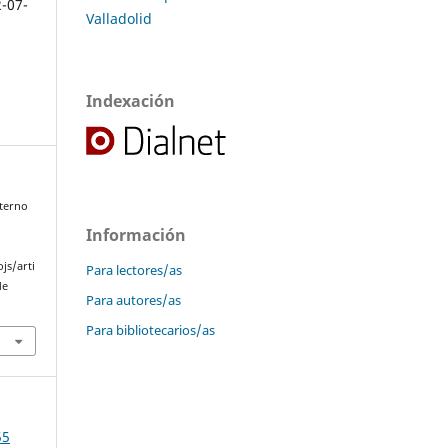
2-07-
Valladolid
Indexación
eterno
,
Información
js/arti
Para lectores/as
de
Para autores/as
Para bibliotecarios/as
55