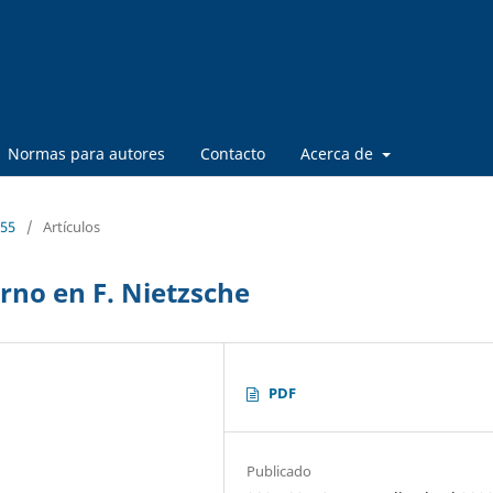
Normas para autores
Contacto
Acerca de
 55
/
Artículos
rno en F. Nietzsche
PDF
Publicado