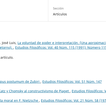
Sección
Artículos
 José Luis,
La voluntad de poder e interpretación. (Una aproximac
etorno).
,
Estudios Filosóficos: Vol. 40 Núm. 115 (1991): Número 11
artículo.
 Opus postumum de Zubiri
,
Estudios Filosóficos: Vol. 51 Núm. 147
Katz y Chomsky al constructivismo de Piaget
,
Estudios Filosóficos: V
la moral en F. Nietzsche
,
Estudios Filosóficos: Vol. 21 Núm. 58 (197