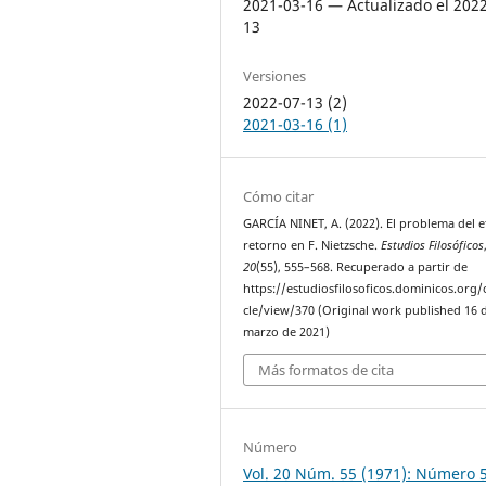
2021-03-16 — Actualizado el 202
13
Versiones
2022-07-13 (2)
2021-03-16 (1)
Cómo citar
GARCÍA NINET, A. (2022). El problema del 
retorno en F. Nietzsche.
Estudios Filosóficos
20
(55), 555–568. Recuperado a partir de
https://estudiosfilosoficos.dominicos.org/o
cle/view/370 (Original work published 16 
marzo de 2021)
Más formatos de cita
Número
Vol. 20 Núm. 55 (1971): Número 