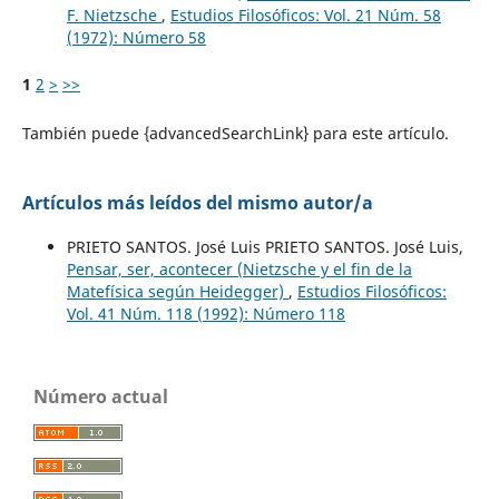
F. Nietzsche
,
Estudios Filosóficos: Vol. 21 Núm. 58
(1972): Número 58
1
2
>
>>
También puede {advancedSearchLink} para este artículo.
Artículos más leídos del mismo autor/a
PRIETO SANTOS. José Luis PRIETO SANTOS. José Luis,
Pensar, ser, acontecer (Nietzsche y el fin de la
Matefísica según Heidegger)
,
Estudios Filosóficos:
Vol. 41 Núm. 118 (1992): Número 118
Número actual