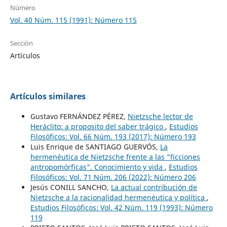
Número
Vol. 40 Núm. 115 (1991): Número 115
Sección
Artículos
Artículos similares
Gustavo FERNÁNDEZ PÉREZ,
Nietzsche lector de
Heráclito: a proposito del saber trágico
,
Estudios
Filosóficos: Vol. 66 Núm. 193 (2017): Número 193
Luis Enrique de SANTIAGO GUERVÓS,
La
hermenéutica de Nietzsche frente a las "ficciones
antropomórficas". Conocimiento y vida
,
Estudios
Filosóficos: Vol. 71 Núm. 206 (2022): Número 206
Jesús CONILL SANCHO,
La actual contribución de
Nietzsche a la racionalidad hermenéutica y política
,
Estudios Filosóficos: Vol. 42 Núm. 119 (1993): Número
119