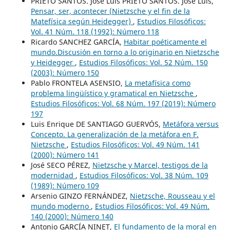
PRIETO SANTOS. José Luis PRIETO SANTOS. José Luis,
Pensar, ser, acontecer (Nietzsche y el fin de la
Matefísica según Heidegger)
,
Estudios Filosóficos:
Vol. 41 Núm. 118 (1992): Número 118
Ricardo SANCHEZ GARCÍA,
Habitar poéticamente el
mundo.Discusión en torno a lo originario en Nietzsche
y Heidegger
,
Estudios Filosóficos: Vol. 52 Núm. 150
(2003): Número 150
Pablo FRONTELA ASENSIO,
La metafísica como
problema lingüístico y gramatical en Nietzsche
,
Estudios Filosóficos: Vol. 68 Núm. 197 (2019): Número
197
Luis Enrique DE SANTIAGO GUERVÓS,
Metáfora versus
Concepto. La generalización de la metáfora en F.
Nietzsche
,
Estudios Filosóficos: Vol. 49 Núm. 141
(2000): Número 141
José SECO PÉREZ,
Nietzsche y Marcel, testigos de la
modernidad
,
Estudios Filosóficos: Vol. 38 Núm. 109
(1989): Número 109
Arsenio GINZO FERNÁNDEZ,
Nietzsche, Rousseau y el
mundo moderno
,
Estudios Filosóficos: Vol. 49 Núm.
140 (2000): Número 140
Antonio GARCÍA NINET,
El fundamento de la moral en