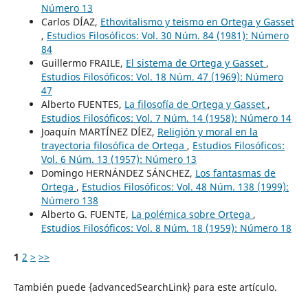
Número 13
Carlos DÍAZ,
Ethovitalismo y teismo en Ortega y Gasset
,
Estudios Filosóficos: Vol. 30 Núm. 84 (1981): Número
84
Guillermo FRAILE,
El sistema de Ortega y Gasset
,
Estudios Filosóficos: Vol. 18 Núm. 47 (1969): Número
47
Alberto FUENTES,
La filosofía de Ortega y Gasset
,
Estudios Filosóficos: Vol. 7 Núm. 14 (1958): Número 14
Joaquín MARTÍNEZ DÍEZ,
Religión y moral en la
trayectoria filosófica de Ortega
,
Estudios Filosóficos:
Vol. 6 Núm. 13 (1957): Número 13
Domingo HERNÁNDEZ SÁNCHEZ,
Los fantasmas de
Ortega
,
Estudios Filosóficos: Vol. 48 Núm. 138 (1999):
Número 138
Alberto G. FUENTE,
La polémica sobre Ortega
,
Estudios Filosóficos: Vol. 8 Núm. 18 (1959): Número 18
1
2
>
>>
También puede {advancedSearchLink} para este artículo.