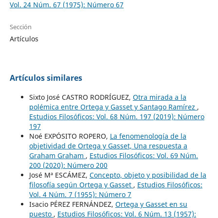
Vol. 24 Núm. 67 (1975): Número 67
Sección
Artículos
Artículos similares
Sixto José CASTRO RODRÍGUEZ,
Otra mirada a la
polémica entre Ortega y Gasset y Santago Ramírez
,
Estudios Filosóficos: Vol. 68 Núm. 197 (2019): Número
197
Noé EXPÓSITO ROPERO,
La fenomenología de la
objetividad de Ortega y Gasset, Una respuesta a
Graham Graham
,
Estudios Filosóficos: Vol. 69 Núm.
200 (2020): Número 200
José Mª ESCÁMEZ,
Concepto, objeto y posibilidad de la
filosofía según Ortega y Gasset
,
Estudios Filosóficos:
Vol. 4 Núm. 7 (1955): Número 7
Isacio PÉREZ FERNÁNDEZ,
Ortega y Gasset en su
puesto
,
Estudios Filosóficos: Vol. 6 Núm. 13 (1957):