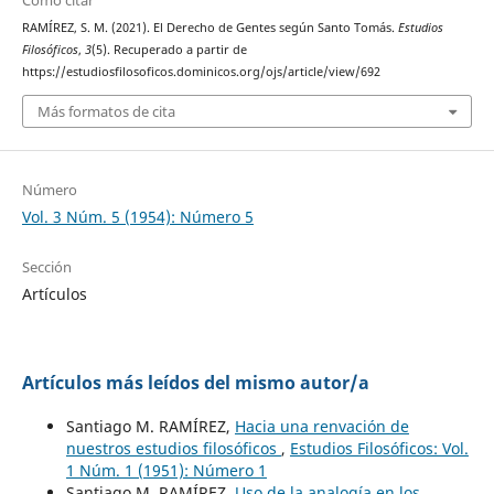
Cómo citar
RAMÍREZ, S. M. (2021). El Derecho de Gentes según Santo Tomás.
Estudios
Filosóficos
,
3
(5). Recuperado a partir de
https://estudiosfilosoficos.dominicos.org/ojs/article/view/692
Más formatos de cita
Número
Vol. 3 Núm. 5 (1954): Número 5
Sección
Artículos
Artículos más leídos del mismo autor/a
Santiago M. RAMÍREZ,
Hacia una renvación de
nuestros estudios filosóficos
,
Estudios Filosóficos: Vol.
1 Núm. 1 (1951): Número 1
Santiago M. RAMÍREZ,
Uso de la analogía en los