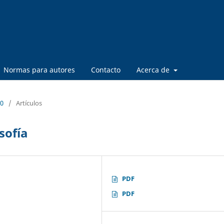
Normas para autores
Contacto
Acerca de
10
/
Artículos
osofía
PDF
PDF