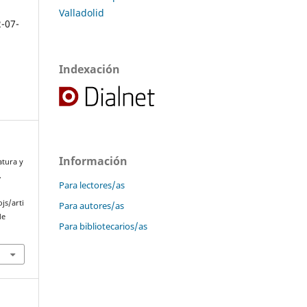
Valladolid
2-07-
Indexación
Información
atura y
.
Para lectores/as
js/arti
Para autores/as
de
Para bibliotecarios/as