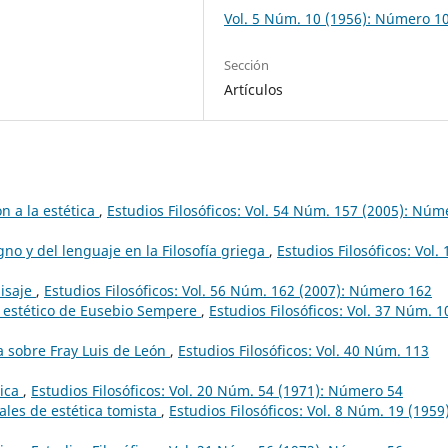
Vol. 5 Núm. 10 (1956): Número 1
Sección
Artículos
n a la estética
,
Estudios Filosóficos: Vol. 54 Núm. 157 (2005): Núm
gno y del lenguaje en la Filosofía griega
,
Estudios Filosóficos: Vol. 
aisaje
,
Estudios Filosóficos: Vol. 56 Núm. 162 (2007): Número 162
 estético de Eusebio Sempere
,
Estudios Filosóficos: Vol. 37 Núm. 1
a sobre Fray Luis de León
,
Estudios Filosóficos: Vol. 40 Núm. 113
tica
,
Estudios Filosóficos: Vol. 20 Núm. 54 (1971): Número 54
les de estética tomista
,
Estudios Filosóficos: Vol. 8 Núm. 19 (1959)