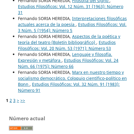
Fernando SORIA HEREDIA,
Filosofía del signo
,
Estudios Filosóficos: Vol. 12 Núm. 31 (1963): Número
31
Fernando SORIA HEREDIA,
Interpretaciones filosóficas
actuales acerca de la poesía
,
Estudios Filosóficos: Vol.
3 Núm. 5 (1954): Número 5
Fernando SORIA HEREDIA,
Aspectos de la poética y
teoría del teatro (Boletín bibliográfico)
,
Estudios
Filosóficos: Vol. 20 Núm. 53 (1971): Número 53
Fernando SORIA HEREDIA,
Lenguaje y filosofía.
Expresión y metáfora
,
Estudios Filosóficos: Vol. 24
Núm. 66 (1975): Número 66
Fernando SORIA HEREDIA,
Marx en nuestro tiempo y
socialismo democrático. Coloquio científico-político en
Bonn
,
Estudios Filosóficos: Vol. 32 Núm. 91 (1983):
Número 91
1
2
3
>
>>
Número actual