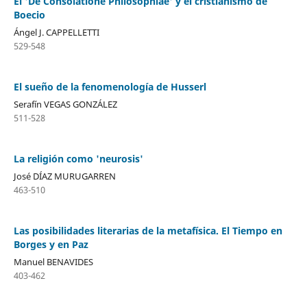
El 'De Consolatione Philosophiae' y el cristianismo de
Boecio
Ángel J. CAPPELLETTI
529-548
El sueño de la fenomenología de Husserl
Serafín VEGAS GONZÁLEZ
511-528
La religión como 'neurosis'
José DÍAZ MURUGARREN
463-510
Las posibilidades literarias de la metafísica. El Tiempo en
Borges y en Paz
Manuel BENAVIDES
403-462