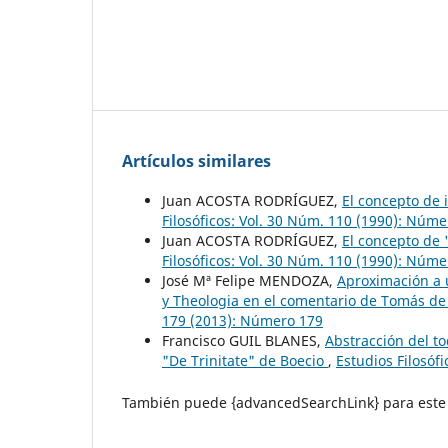
Artículos similares
Juan ACOSTA RODRÍGUEZ,
El concepto de 
Filosóficos: Vol. 30 Núm. 110 (1990): Núm
Juan ACOSTA RODRÍGUEZ,
El concepto de 
Filosóficos: Vol. 30 Núm. 110 (1990): Núm
José Mª Felipe MENDOZA,
Aproximación a 
y Theologia en el comentario de Tomás de
179 (2013): Número 179
Francisco GUIL BLANES,
Abstracción del to
"De Trinitate" de Boecio
,
Estudios Filosóf
También puede {advancedSearchLink} para este 