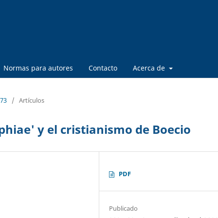
Normas para autores
Contacto
Acerca de
 73
/
Artículos
phiae' y el cristianismo de Boecio
PDF
Publicado