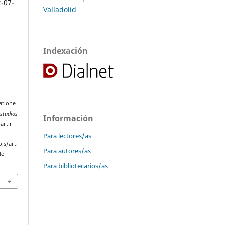
2-07-
Valladolid
Indexación
atione
studios
Información
artir
Para lectores/as
js/arti
Para autores/as
de
Para bibliotecarios/as