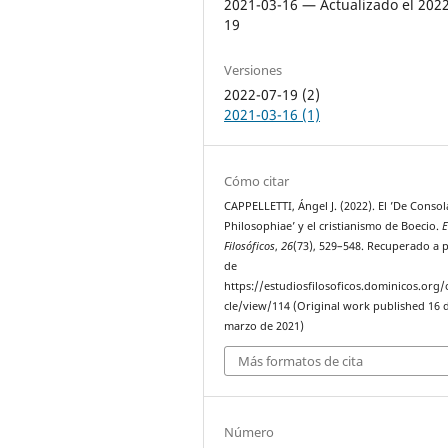
2021-03-16 — Actualizado el 202
19
Versiones
2022-07-19 (2)
2021-03-16 (1)
Cómo citar
CAPPELLETTI, Ángel J. (2022). El ’De Consol
Philosophiae’ y el cristianismo de Boecio.
E
Filosóficos
,
26
(73), 529–548. Recuperado a p
de
https://estudiosfilosoficos.dominicos.org/o
cle/view/114 (Original work published 16 
marzo de 2021)
Más formatos de cita
Número