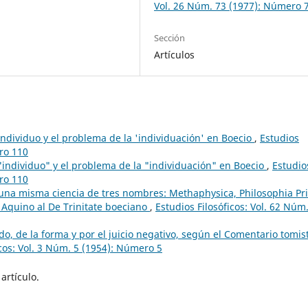
Vol. 26 Núm. 73 (1977): Número 
Sección
Artículos
individuo y el problema de la 'individuación' en Boecio
,
Estudios
ero 110
"individuo" y el problema de la "individuación" en Boecio
,
Estudio
ero 110
una misma ciencia de tres nombres: Methaphysica, Philosophia Pr
 Aquino al De Trinitate boeciano
,
Estudios Filosóficos: Vol. 62 Núm
do, de la forma y por el juicio negativo, según el Comentario tomist
icos: Vol. 3 Núm. 5 (1954): Número 5
artículo.