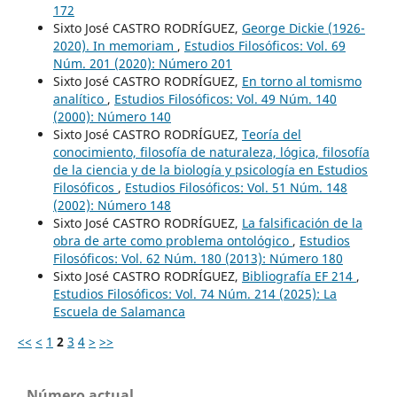
172
Sixto José CASTRO RODRÍGUEZ,
George Dickie (1926-
2020). In memoriam
,
Estudios Filosóficos: Vol. 69
Núm. 201 (2020): Número 201
Sixto José CASTRO RODRÍGUEZ,
En torno al tomismo
analítico
,
Estudios Filosóficos: Vol. 49 Núm. 140
(2000): Número 140
Sixto José CASTRO RODRÍGUEZ,
Teoría del
conocimiento, filosofía de naturaleza, lógica, filosofía
de la ciencia y de la biología y psicología en Estudios
Filosóficos
,
Estudios Filosóficos: Vol. 51 Núm. 148
(2002): Número 148
Sixto José CASTRO RODRÍGUEZ,
La falsificación de la
obra de arte como problema ontológico
,
Estudios
Filosóficos: Vol. 62 Núm. 180 (2013): Número 180
Sixto José CASTRO RODRÍGUEZ,
Bibliografía EF 214
,
Estudios Filosóficos: Vol. 74 Núm. 214 (2025): La
Escuela de Salamanca
<<
<
1
2
3
4
>
>>
Número actual