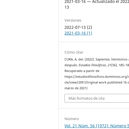
2021-03-16 — Actualizado el 202
13
Versiones
2022-07-13 (2)
2021-03-16 (1)
Cómo citar
CURA, A. del. (2022). Sapientia. Veinticinco
después.
Estudios Filosóficos
,
21
(56), 185–18
Recuperado a partir de
https://estudiosfilosoficos.dominicos.org/o
cle/view/209 (Original work published 16 
marzo de 2021)
Más formatos de cita
Número
Vol. 21 Núm. 56 (1972): Número 