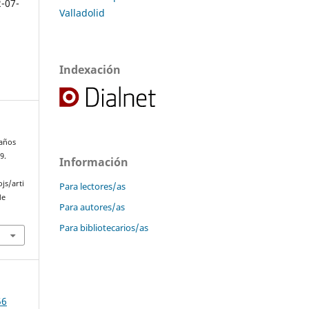
2-07-
Valladolid
Indexación
 años
9.
Información
js/arti
Para lectores/as
de
Para autores/as
Para bibliotecarios/as
56