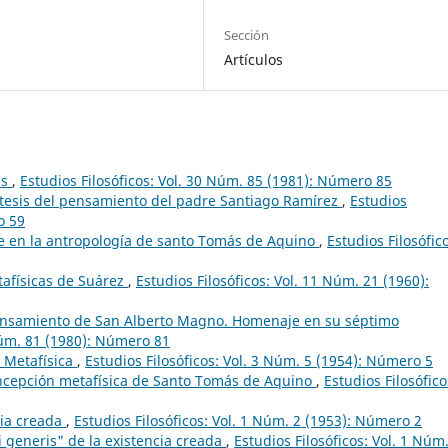
Sección
Artículos
as
,
Estudios Filosóficos: Vol. 30 Núm. 85 (1981): Número 85
ntesis del pensamiento del padre Santiago Ramírez
,
Estudios
o 59
e en la antropología de santo Tomás de Aquino
,
Estudios Filosófic
tafísicas de Suárez
,
Estudios Filosóficos: Vol. 11 Núm. 21 (1960):
pensamiento de San Alberto Magno. Homenaje en su séptimo
 Núm. 81 (1980): Número 81
 Metafísica
,
Estudios Filosóficos: Vol. 3 Núm. 5 (1954): Número 5
oncepción metafísica de Santo Tomás de Aquino
,
Estudios Filosófico
cia creada
,
Estudios Filosóficos: Vol. 1 Núm. 2 (1953): Número 2
i generis" de la existencia creada
,
Estudios Filosóficos: Vol. 1 Núm