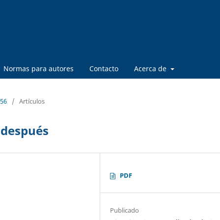
Normas para autores
Contacto
Acerca de
 56
/
Artículos
s después
PDF
Publicado